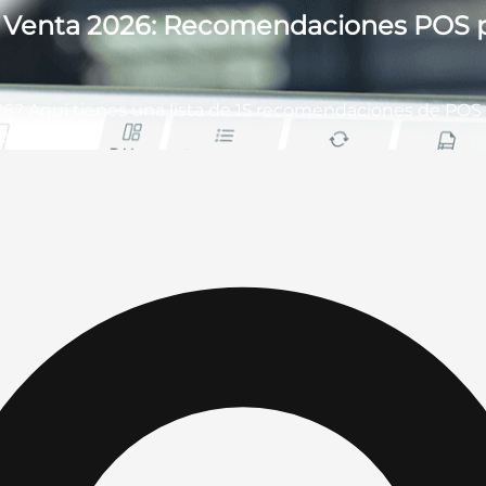
e Venta 2026: Recomendaciones POS p
6? Aquí tienes una lista de 15 recomendaciones de POS pa
decuado.