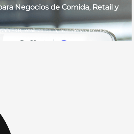
ara Negocios de Comida, Retail y
ra F&B, retail, barbería, lavandería y PYMES, con