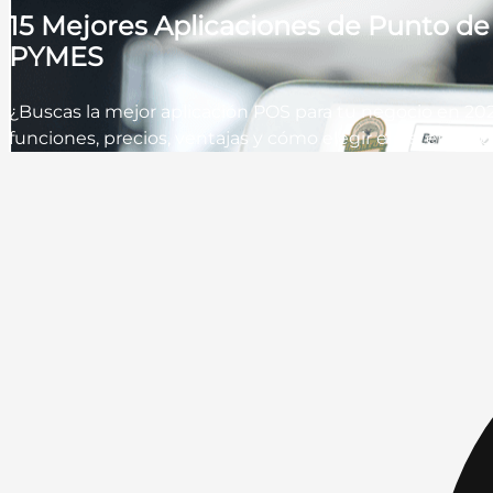
15 Mejores Aplicaciones de Punto d
PYMES
¿Buscas la mejor aplicación POS para tu negocio en 202
funciones, precios, ventajas y cómo elegir el sistema a