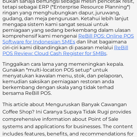
bukan sahaja berfungsi sebagai mesin pencetak resit,
tetapi sebagai ERP (*Enterprise Resource Planning*)
ringan yang menghubungkan dapur, juruwang,
gudang, dan meja pengurusan. Ketahui lebih lanjut
mengapa sistem kami sangat sesuai untuk
perniagaan yang sedang berkembang dalam ulasan
komprehensif kami mengenai
ReBill POS: Online POS
Software for Indonesian SMEs
dan lihat bagaimana
ciri-ciri kami dibandingkan di pasaran melalui
ReBill
POS Review: Cloud Cash Register for SMBs
.
Tinggalkan cara lama yang memeningkan kepala.
Gunakan *multi-location POS setup* untuk
menyatukan kawalan menu, stok, dan pelaporan,
kemudian saksikan perniagaan restoran anda
berkembang dengan skala yang tidak terhad
bersama ReBill POS.
This article about Menguruskan Banyak Cawangan
Coffee Shop? Ini Caranya Supaya Tidak Rugi provides
comprehensive information about Point of Sale
systems and applications for businesses. The content
includes features, benefits, and recommendations for