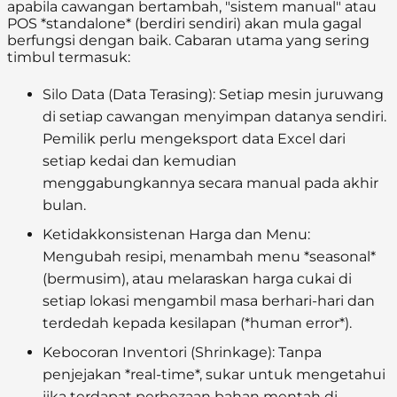
apabila cawangan bertambah, "sistem manual" atau
POS *standalone* (berdiri sendiri) akan mula gagal
berfungsi dengan baik. Cabaran utama yang sering
timbul termasuk:
Silo Data (Data Terasing):
Setiap mesin juruwang
di setiap cawangan menyimpan datanya sendiri.
Pemilik perlu mengeksport data Excel dari
setiap kedai dan kemudian
menggabungkannya secara manual pada akhir
bulan.
Ketidakkonsistenan Harga dan Menu:
Mengubah resipi, menambah menu *seasonal*
(bermusim), atau melaraskan harga cukai di
setiap lokasi mengambil masa berhari-hari dan
terdedah kepada kesilapan (*human error*).
Kebocoran Inventori (Shrinkage):
Tanpa
penjejakan *real-time*, sukar untuk mengetahui
jika terdapat perbezaan bahan mentah di