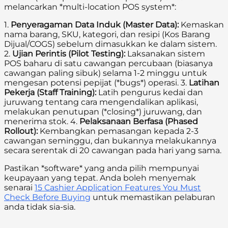
melancarkan *multi-location POS system*:
1.
Penyeragaman Data Induk (Master Data):
Kemaskan
nama barang, SKU, kategori, dan resipi (Kos Barang
Dijual/COGS) sebelum dimasukkan ke dalam sistem.
2.
Ujian Perintis (Pilot Testing):
Laksanakan sistem
POS baharu di satu cawangan percubaan (biasanya
cawangan paling sibuk) selama 1-2 minggu untuk
mengesan potensi pepijat (*bugs*) operasi. 3.
Latihan
Pekerja (Staff Training):
Latih pengurus kedai dan
juruwang tentang cara mengendalikan aplikasi,
melakukan penutupan (*closing*) juruwang, dan
menerima stok. 4.
Pelaksanaan Berfasa (Phased
Rollout):
Kembangkan pemasangan kepada 2-3
cawangan seminggu, dan bukannya melakukannya
secara serentak di 20 cawangan pada hari yang sama.
Pastikan *software* yang anda pilih mempunyai
keupayaan yang tepat. Anda boleh menyemak
senarai
15 Cashier Application Features You Must
Check Before Buying
untuk memastikan pelaburan
anda tidak sia-sia.