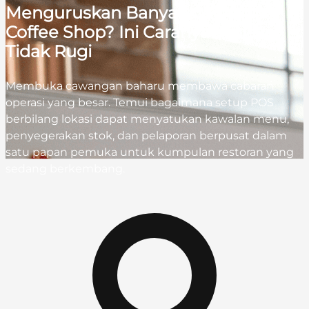
Menguruskan Banyak Cawangan
Coffee Shop? Ini Caranya Supaya
Tidak Rugi
Membuka cawangan baharu membawa cabaran
operasi yang besar. Temui bagaimana setup POS
berbilang lokasi dapat menyatukan kawalan menu,
penyegerakan stok, dan pelaporan berpusat dalam
satu papan pemuka untuk kumpulan restoran yang
sedang berkembang.