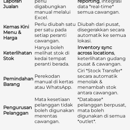
Laporan
perlu
reporting
, integrasi
Jualan
digabungkan
data *real-time*
manual melalui
semua cawangan.
Excel.
Perlu diubah satu
Diubah dari pusat,
Kemas Kini
per satu pada
disegerakkan secara
Menu &
setiap peranti
automatik ke semua
Harga
cawangan.
lokasi.
Hanya boleh
Inventory sync
Keterlihatan
melihat stok di
across locations
,
Stok
kedai tempat
keterlihatan gudang
peranti berada.
pusat & cawangan.
Ciri *Stock Transfer*
Perekodan
secara automatik
Pemindahan
manual di kertas
menolak &
Barang
atau WhatsApp.
menambah stok
antara cawangan.
Mata kesetiaan
*Database*
pelanggan tidak
pelanggan berpusat,
Pengurusan
boleh digunakan
mata boleh
Pelanggan
merentas
digunakan di semua
cawangan.
*outlet*.