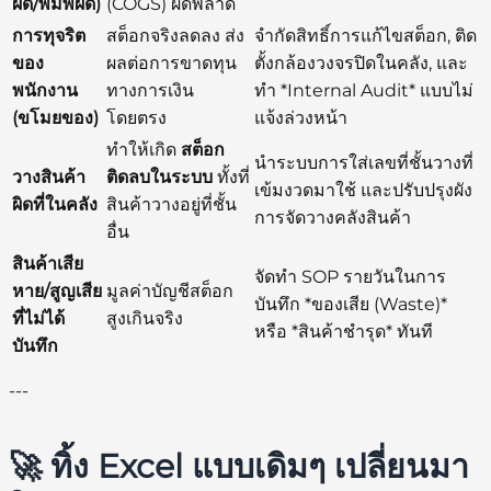
ผิด/พิมพ์ผิด)
(COGS) ผิดพลาด
การทุจริต
สต็อกจริงลดลง ส่ง
จำกัดสิทธิ์การแก้ไขสต็อก, ติด
ของ
ผลต่อการขาดทุน
ตั้งกล้องวงจรปิดในคลัง, และ
พนักงาน
ทางการเงิน
ทำ *Internal Audit* แบบไม่
(ขโมยของ)
โดยตรง
แจ้งล่วงหน้า
ทำให้เกิด
สต็อก
นำระบบการใส่เลขที่ชั้นวางที่
วางสินค้า
ติดลบในระบบ
ทั้งที่
เข้มงวดมาใช้ และปรับปรุงผัง
ผิดที่ในคลัง
สินค้าวางอยู่ที่ชั้น
การจัดวางคลังสินค้า
อื่น
สินค้าเสีย
จัดทำ SOP รายวันในการ
หาย/สูญเสีย
มูลค่าบัญชีสต็อก
บันทึก *ของเสีย (Waste)*
ที่ไม่ได้
สูงเกินจริง
หรือ *สินค้าชำรุด* ทันที
บันทึก
---
🚀 ทิ้ง Excel แบบเดิมๆ เปลี่ยนมา