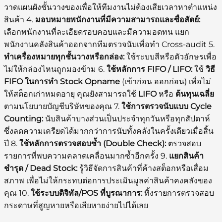
วาดแผนผังชั้นวางของเพื่อให้ทีมงานไม่ต้องเสียเวลาหาตำแหน่ง
สินค้า 4.
มอบหมายพนักงานที่มีความสามารถและซื่อสัตย์:
เลือกพนักงานที่ละเอียดรอบคอบและมีความอดทน แยก
พนักงานคลังสินค้าออกจากทีมตรวจนับเพื่อทำ Cross-audit 5.
ทำเครื่องหมายทุกชั้นวางหรือกล่อง:
ใช้ระบบสีหรือตัวอักษรเพื่อ
ไม่ให้กล่องไหนถูกมองข้าม 6.
ใช้หลักการ FIFO / LIFO:
ใช้
วิธี
FIFO ในการทำ Stock Opname
(เข้าก่อน ออกก่อน) เพื่อไม่
ให้สต็อกเก่าหมดอายุ คุณยังสามารถใช้
LIFO
หรือ
ต้นทุนเฉลี่ย
ตามนโยบายบัญชีบริษัทของคุณ 7.
ใช้การตรวจนับแบบ Cycle
Counting:
นับสินค้าบางส่วนเป็นประจำทุกวันหรือทุกสัปดาห์
ซึ่งลดความเครียดได้มากกว่าการนับทั้งคลังในครั้งเดียวเมื่อสิ้น
ปี 8.
ใช้หลักการตรวจสอบซ้ำ (Double Check):
ตรวจสอบ
รายการที่พบความคลาดเคลื่อนมากซ้ำอีกครั้ง 9.
แยกสินค้า
ชำรุด / Dead Stock:
รู้วิธีจัดการสินค้าที่ค้างสต็อกหรือเสื่อม
สภาพ เพื่อไม่ให้กระทบต่อการประเมินมูลค่าสินค้าคงคลังของ
คุณ 10.
ใช้ระบบดิจิทัล/POS ที่บูรณาการ:
ทิ้งรายการตรวจสอบ
กระดาษที่สูญหายหรือเสียหายง่ายไปได้เลย