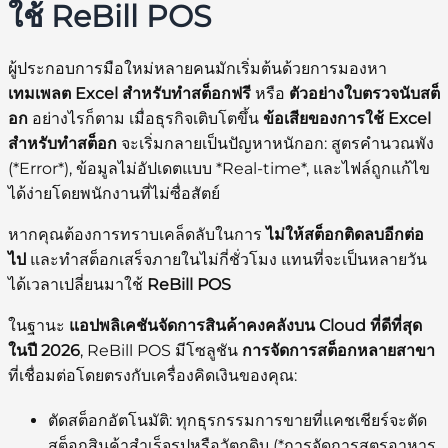
ใช้ ReBill POS
ผู้ประกอบการมือใหม่หลายคนมักเริ่มต้นด้วยการมองหา
เทมเพลต Excel สำหรับทำสต็อกฟรี
หรือ
ตัวอย่างใบตรวจนับสต็
อก
อย่างไรก็ตาม เมื่อธุรกิจเติบโตขึ้น
ข้อเสียของการใช้ Excel
สำหรับทำสต็อก
จะเริ่มกลายเป็นปัญหาหนักอก: สูตรคำนวณพัง
(*Error*), ข้อมูลไม่อัปเดตแบบ *Real-time*, และไฟล์ถูกแก้ไข
ได้ง่ายโดยพนักงานที่ไม่ซื่อสัตย์
หากคุณต้องการทราบเคล็ดลับในการ
ไม่ให้สต็อกติดลบอีกต่อ
ไป
และทำสต็อกเสร็จภายในไม่กี่ชั่วโมง แทนที่จะเป็นหลายวัน
ได้เวลาเปลี่ยนมาใช้
ReBill POS
ในฐานะ
แอปพลิเคชันจัดการสินค้าคงคลังบน Cloud ที่ดีที่สุด
ในปี 2026
, ReBill POS มีโซลูชัน
การจัดการสต็อกหลายสาขา
ที่เชื่อมต่อโดยตรงกับเครื่องคิดเงินของคุณ:
ตัดสต็อกอัตโนมัติ:
ทุกธุรกรรมการขายที่แคชเชียร์จะตัด
สต็อกสินค้าสำเร็จรูปหรือวัตถุดิบ (*การจัดการสูตรอาหาร