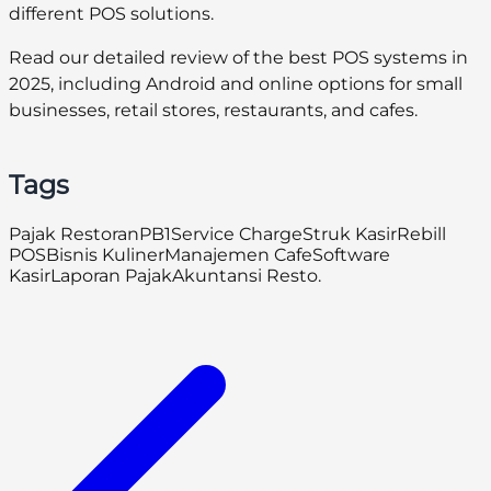
different POS solutions.
Read our detailed review of the best POS systems in
2025, including Android and online options for small
businesses, retail stores, restaurants, and cafes.
Tags
Pajak Restoran
PB1
Service Charge
Struk Kasir
Rebill
POS
Bisnis Kuliner
Manajemen Cafe
Software
Kasir
Laporan Pajak
Akuntansi Resto.