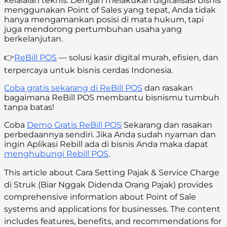
kelalaian teknis. Dengan melakukan digitalisasi bisnis
menggunakan Point of Sales yang tepat, Anda tidak
hanya mengamankan posisi di mata hukum, tapi
juga mendorong pertumbuhan usaha yang
berkelanjutan.
👉
ReBill POS
— solusi kasir digital murah, efisien, dan
terpercaya untuk bisnis cerdas Indonesia.
Coba gratis sekarang di ReBill POS
dan rasakan
bagaimana ReBill POS membantu bisnismu tumbuh
tanpa batas!
Coba
Demo Gratis ReBill POS
Sekarang dan rasakan
perbedaannya sendiri. Jika Anda sudah nyaman dan
ingin Aplikasi Rebill ada di bisnis Anda maka dapat
menghubungi Rebill POS
.
This article about Cara Setting Pajak & Service Charge
di Struk (Biar Nggak Didenda Orang Pajak) provides
comprehensive information about Point of Sale
systems and applications for businesses. The content
includes features, benefits, and recommendations for