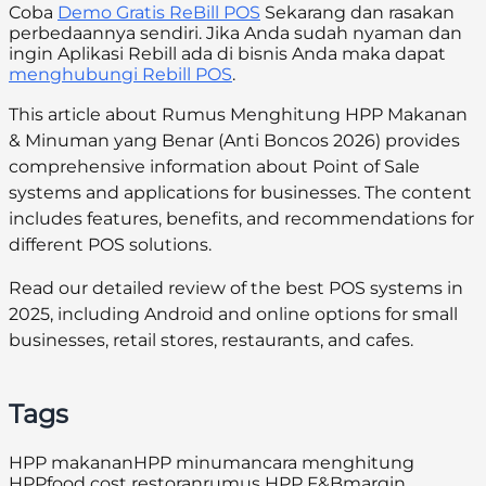
Coba
Demo Gratis ReBill POS
Sekarang dan rasakan
perbedaannya sendiri. Jika Anda sudah nyaman dan
ingin Aplikasi Rebill ada di bisnis Anda maka dapat
menghubungi Rebill POS
.
This article about Rumus Menghitung HPP Makanan
& Minuman yang Benar (Anti Boncos 2026) provides
comprehensive information about Point of Sale
systems and applications for businesses. The content
includes features, benefits, and recommendations for
different POS solutions.
Read our detailed review of the best POS systems in
2025, including Android and online options for small
businesses, retail stores, restaurants, and cafes.
Tags
HPP makanan
HPP minuman
cara menghitung
HPP
food cost restoran
rumus HPP F&B
margin