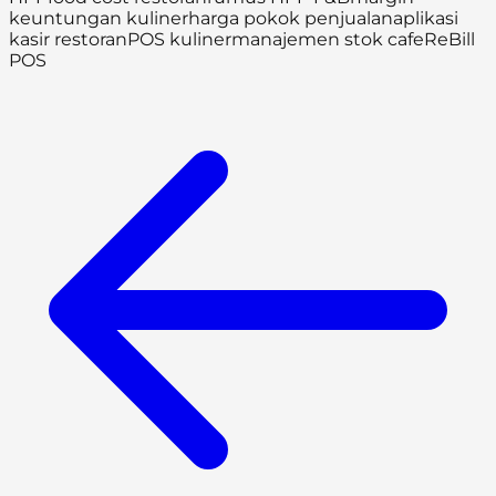
keuntungan kuliner
harga pokok penjualan
aplikasi
kasir restoran
POS kuliner
manajemen stok cafe
ReBill
POS