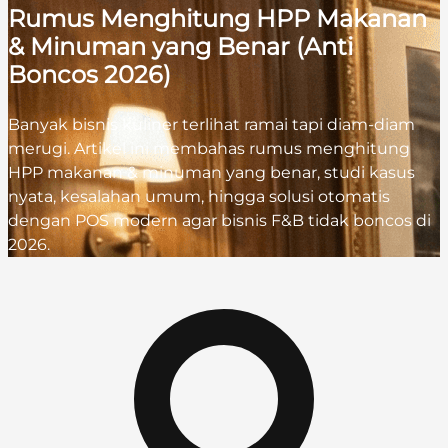
Rumus Menghitung HPP Makanan
& Minuman yang Benar (Anti
Boncos 2026)
Banyak bisnis kuliner terlihat ramai tapi diam-diam
merugi. Artikel ini membahas rumus menghitung
HPP makanan & minuman yang benar, studi kasus
nyata, kesalahan umum, hingga solusi otomatis
dengan POS modern agar bisnis F&B tidak boncos di
2026.