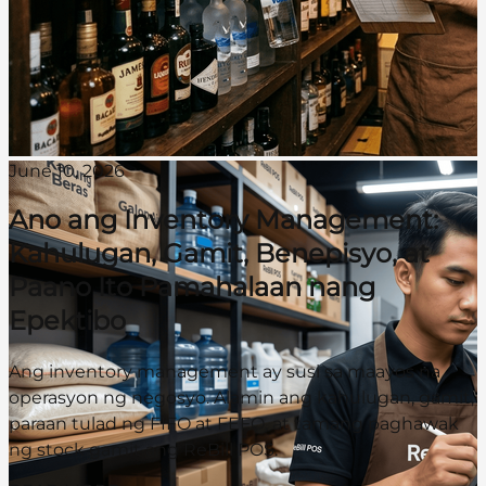
June 10, 2026
Ano ang Inventory Management:
Kahulugan, Gamit, Benepisyo, at
Paano Ito Pamahalaan nang
Epektibo
Ang inventory management ay susi sa maayos na
operasyon ng negosyo. Alamin ang kahulugan, gamit,
paraan tulad ng FIFO at FEFO, at tamang paghawak
ng stock gamit ang ReBill POS.