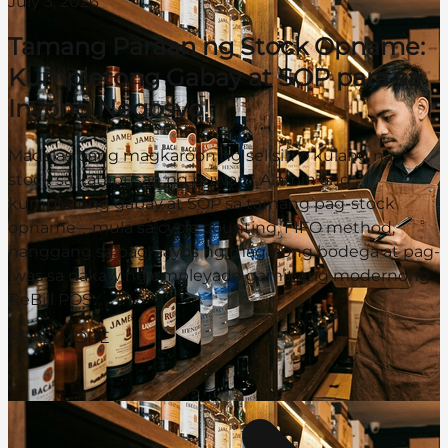
July 3, 2026
Tamang Paraan ng Stock Opname:
Kumpletong Gabay at SOP para sa
Inyong Negosyo!
Madalas bang magkaroon ng selisih o kulang na
stock sa katapusan ng buwan? Alamin ang
kumpletong gabay at SOP sa tamang pag-stock
opname—mula sa cycle counting, FIFO method,
hanggang sa pag-aayos ng magulong bodega at pag-
iwas sa nakaw ng empleyado gamit ang modernong
ReBill POS.
READ MORE