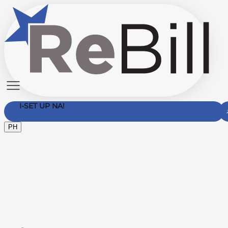
I-SET UP NA!
PH
Makipag-ugnayan Sa Amin