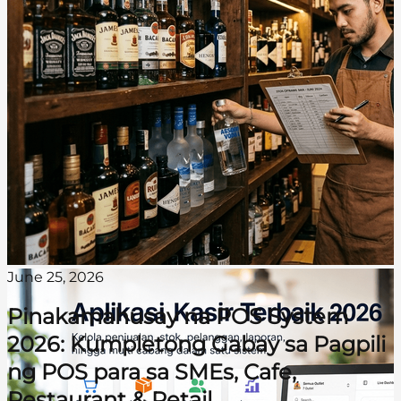
June 25, 2026
Pinakamahusay na POS System
2026: Kumpletong Gabay sa Pagpili
ng POS para sa SMEs, Cafe,
Restaurant & Retail