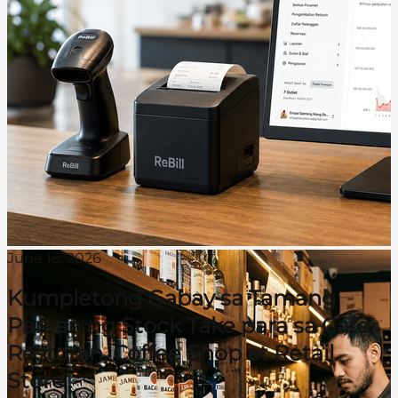
June 18, 2026
Kumpletong Gabay sa Tamang
Paraan ng Stock Take para sa Cafe,
Restoran, Coffee Shop at Retail
Store