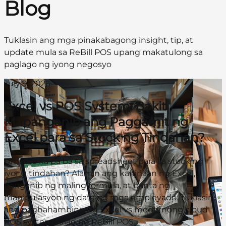
Blog
Tuklasin ang mga pinakabagong insight, tip, at
update mula sa ReBill POS upang makatulong sa
paglago ng iyong negosyo
July 9, 2026
Excel vs POS System: Bakit
Mapanganib ang Paggamit ng
Excel para sa Stock ng Tindahan?
Umaasa ka pa ba sa spreadsheet para sa stock ng
iyong tindahan? Alamin ang kahinaan ng Excel,
panganib ng maling formula, at banta ng
manipulasyon ng data ng mga empleyado. Tuklasin
ang paghahambing ng Excel vs modernong cloud
POS system tulad ng ReBill POS.