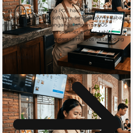
Ang pagpili ng tamang POS hardware ay kasing
halaga ng pagpili ng software. Sinasaklaw ng gabay
na ito ang lahat ng pangangailangan sa POS
hardware 2026, mula sa scanner, printer, tablet,
hanggang cash drawer para sa maayos na takbo ng
iyong negosyo.
READ MORE