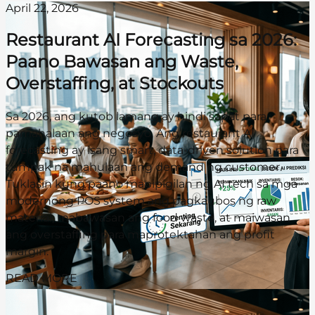
April 22, 2026
Restaurant AI Forecasting sa 2026:
Paano Bawasan ang Waste,
Overstaffing, at Stockouts
Sa 2026, ang kutob lamang ay hindi sapat para
pamahalaan ang negosyo. Ang restaurant AI
forecasting ay isang smart, data-driven solution para
tumpak na mahulaan ang demand ng customer.
Tuklasin kung paano mapipigilan ng AI tech sa mga
modernong POS system ang pagkaubos ng raw
material, mabawasan ang food waste, at maiwasan
ang overstaffing para maprotektahan ang profit
margin.
READ MORE