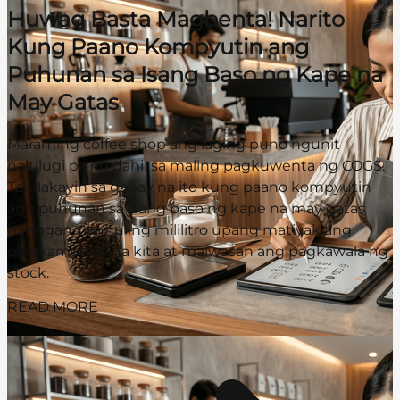
Huwag Basta Magbenta! Narito
Kung Paano Kompyutin ang
Puhunan sa Isang Baso ng Kape na
May Gatas
Maraming coffee shop ang laging puno ngunit
nalulugi pa rin dahil sa maling pagkuwenta ng COGS.
Tatalakayin sa gabay na ito kung paano kompyutin
ang puhunan sa isang baso ng kape na may gatas
hanggang sa huling mililitro upang matiyak ang
pinakamataas na kita at maiwasan ang pagkawala ng
stock.
READ MORE