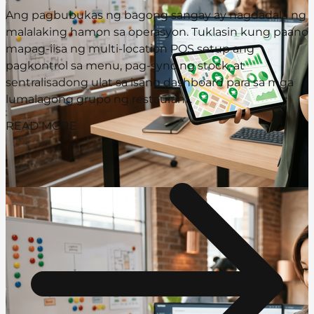
Ang pagbubukas ng bagong sangay ay nagdadala ng
malalaking hamon sa operasyon. Tuklasin kung paano
mapag-iisa ng multi-location POS setup ang
pagkontrol sa menu, pag-sync ng stock, at
sentralisadong ulat sa isang dashboard para sa mga
lumalagong grupo ng restaurant.
READ MORE