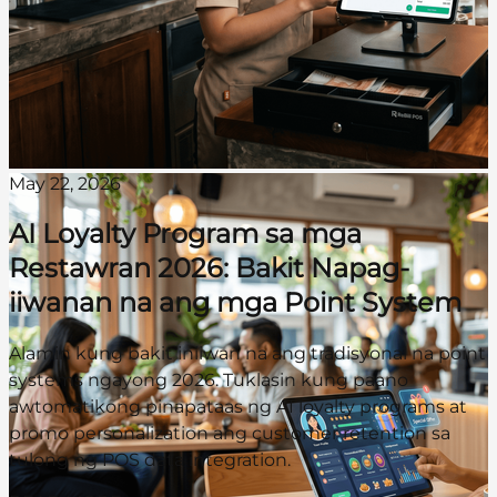
May 22, 2026
AI Loyalty Program sa mga
Restawran 2026: Bakit Napag-
iiwanan na ang mga Point System
Alamin kung bakit iniiwan na ang tradisyonal na point
systems ngayong 2026. Tuklasin kung paano
awtomatikong pinapataas ng AI loyalty programs at
promo personalization ang customer retention sa
tulong ng POS data integration.