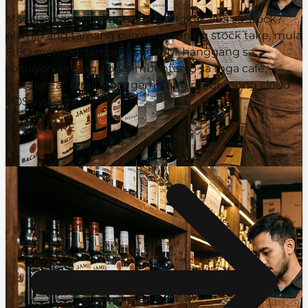
Madalas bang makaranas ng pagkakaiba sa stock?
Alamin ang tamang pamamaraan ng stock take, mula
FIFO method, tamang iskedyul, hanggang sa
solusyon sa magulong imbentaryo sa mga cafe,
restoran, at retail store gamit ang modernong cloud
POS system.
READ MORE