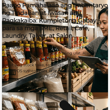
Paano Pamahalaan ang Imbentaryo
ng Tindahan at Iwasan ang
Pagkakaiba: Kumpletong Gabay
para sa mga SME, Retail, Cafe,
Laundry, Talyer, at Salon
Ang madalas na pagkakaiba sa imbentaryo ay
nagdudulot ng pagkalugi at maling ulat. Alamin kung
paano pamahalaan ang stock ng iyong tindahan
gamit ang stock take, tamang bookkeeping, at ReBill
cloud POS system para sa mas maayos na operasyon.
READ MORE