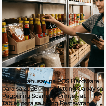
May 29, 2026
Pinakamahusay na POS Hardware
para sa 2026: Kumpletong Gabay sa
Pagpili ng Scanner, Printer, at
Tablet para sa Iyong Restawran