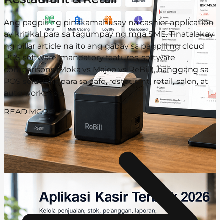
Ang pagpili ng pinakamahusay na cashier application
ay kritikal para sa tagumpay ng mga SME. Tinatalakay
ng pillar article na ito ang gabay sa pagpili ng cloud
POS software, mandatory features, software
comparisons (Moka vs Majoo vs ReBill), hanggang sa
POS solutions para sa cafe, restaurant, retail, salon, at
auto workshop.
READ MORE