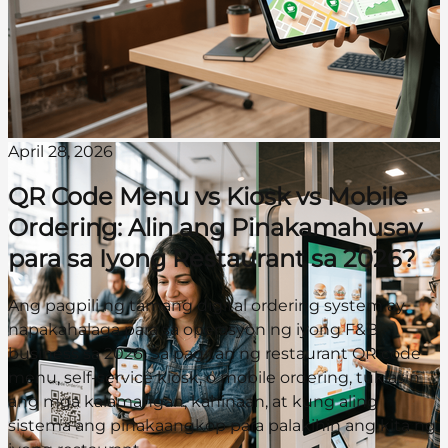
April 28, 2026
QR Code Menu vs Kiosk vs Mobile
Ordering: Alin ang Pinakamahusay
para sa Iyong Restaurant sa 2026?
Ang pagpili ng tamang digital ordering system ay
napakahalaga para sa operasyon ng iyong F&B
business sa 2026. Sa pagitan ng restaurant QR code
menu, self-service kiosk, o mobile ordering, tuklasin
ang mga kalamangan, kahinaan, at kung aling
sistema ang pinakaangkop para palakihin ang kita ng