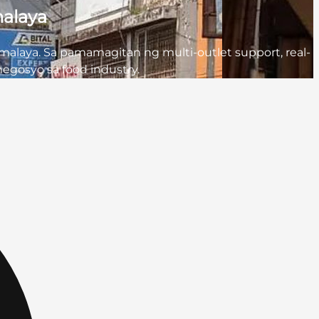
malaya
ikmalaya. Sa pamamagitan ng multi-outlet support, real-
egosyo sa food industry.