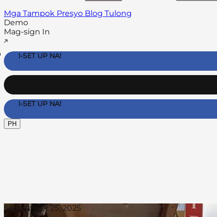
Mga Tampok
Presyo
Blog
Tulong
Demo
Mag-sign In
I-SET UP NA!
Makipag-ugnayan Sa Amin
I-SET UP NA!
PH
September 25, 2025