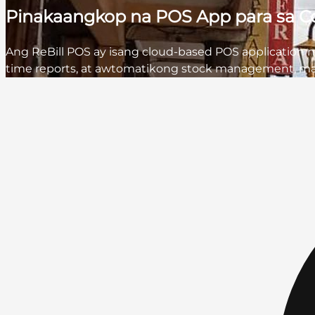
Pinakaangkop na POS App para sa Cof
Ang ReBill POS ay isang cloud-based POS application na
time reports, at awtomatikong stock management, mas