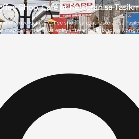
fee Shop, Café at Restoran sa Tasik
 dinisenyo para sa coffee shop, café, at restoran sa Tas
 magiging mabilis at episyente ang paglago ng iyong n