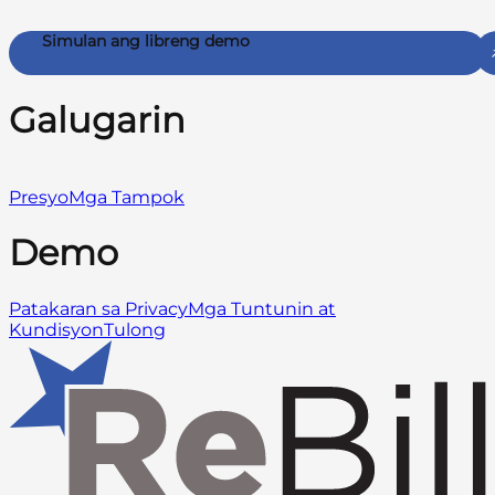
Simulan ang libreng demo
Galugarin
Presyo
Mga Tampok
Demo
Patakaran sa Privacy
Mga Tuntunin at
Kundisyon
Tulong