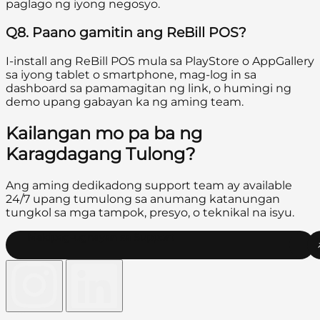
paglago ng iyong negosyo.
Q8. Paano gamitin ang ReBill POS?
I-install ang ReBill POS mula sa PlayStore o AppGallery
sa iyong tablet o smartphone, mag-log in sa
dashboard sa pamamagitan ng link, o humingi ng
demo upang gabayan ka ng aming team.
Kailangan mo pa ba ng
Karagdagang Tulong?
Ang aming dedikadong support team ay available
24/7 upang tumulong sa anumang katanungan
tungkol sa mga tampok, presyo, o teknikal na isyu.
Makipag-ugnayan sa Support