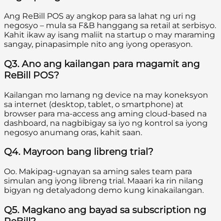
Ang ReBill POS ay angkop para sa lahat ng uri ng
negosyo – mula sa F&B hanggang sa retail at serbisyo.
Kahit ikaw ay isang maliit na startup o may maraming
sangay, pinapasimple nito ang iyong operasyon.
Q3. Ano ang kailangan para magamit ang
ReBill POS?
Kailangan mo lamang ng device na may koneksyon
sa internet (desktop, tablet, o smartphone) at
browser para ma-access ang aming cloud-based na
dashboard, na nagbibigay sa iyo ng kontrol sa iyong
negosyo anumang oras, kahit saan.
Q4. Mayroon bang libreng trial?
Oo. Makipag-ugnayan sa aming sales team para
simulan ang iyong libreng trial. Maaari ka rin nilang
bigyan ng detalyadong demo kung kinakailangan.
Q5. Magkano ang bayad sa subscription ng