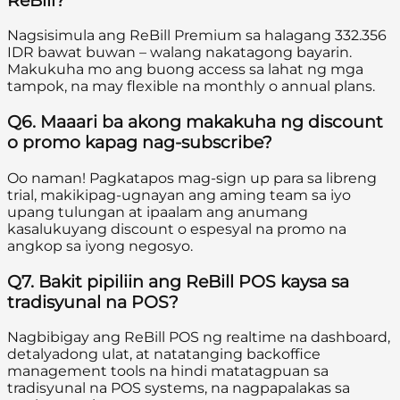
ReBill?
Nagsisimula ang ReBill Premium sa halagang 332.356
IDR bawat buwan – walang nakatagong bayarin.
Makukuha mo ang buong access sa lahat ng mga
tampok, na may flexible na monthly o annual plans.
Q6. Maaari ba akong makakuha ng discount
o promo kapag nag-subscribe?
Oo naman! Pagkatapos mag-sign up para sa libreng
trial, makikipag-ugnayan ang aming team sa iyo
upang tulungan at ipaalam ang anumang
kasalukuyang discount o espesyal na promo na
angkop sa iyong negosyo.
Q7. Bakit pipiliin ang ReBill POS kaysa sa
tradisyunal na POS?
Nagbibigay ang ReBill POS ng realtime na dashboard,
detalyadong ulat, at natatanging backoffice
management tools na hindi matatagpuan sa
tradisyunal na POS systems, na nagpapalakas sa