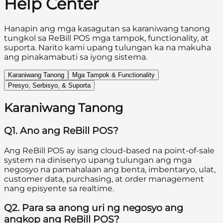
Help Center
Hanapin ang mga kasagutan sa karaniwang tanong
tungkol sa
ReBill POS
mga tampok, functionality, at
suporta. Narito kami upang tulungan ka na makuha
ang pinakamabuti sa iyong sistema.
Karaniwang Tanong
Mga Tampok & Functionality
Presyo, Serbisyo, & Suporta
Karaniwang Tanong
Q1. Ano ang ReBill POS?
Ang ReBill POS ay isang cloud-based na point-of-sale
system na dinisenyo upang tulungan ang mga
negosyo na pamahalaan ang benta, imbentaryo, ulat,
customer data, purchasing, at order management
nang episyente sa realtime.
Q2. Para sa anong uri ng negosyo ang
angkop ang ReBill POS?