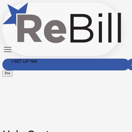
I-SET UP NA!
PH
Makipag-ugnayan Sa Amin