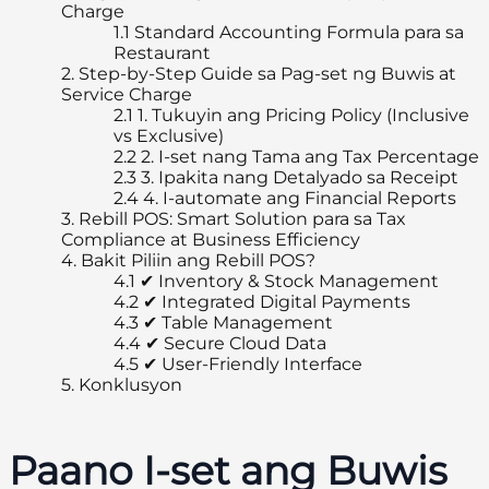
Charge
1.1
Standard Accounting Formula para sa
Restaurant
2.
Step-by-Step Guide sa Pag-set ng Buwis at
Service Charge
2.1
1. Tukuyin ang Pricing Policy (Inclusive
vs Exclusive)
2.2
2. I-set nang Tama ang Tax Percentage
2.3
3. Ipakita nang Detalyado sa Receipt
2.4
4. I-automate ang Financial Reports
3.
Rebill POS: Smart Solution para sa Tax
Compliance at Business Efficiency
4.
Bakit Piliin ang Rebill POS?
4.1
✔ Inventory & Stock Management
4.2
✔ Integrated Digital Payments
4.3
✔ Table Management
4.4
✔ Secure Cloud Data
4.5
✔ User-Friendly Interface
5.
Konklusyon
Paano I-set ang Buwis