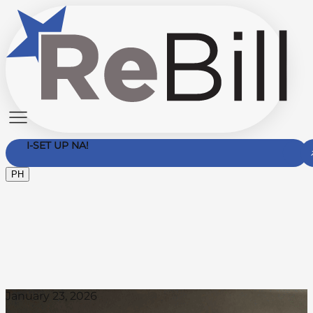
I-SET UP NA!
PH
Makipag-ugnayan Sa Amin
January 23, 2026