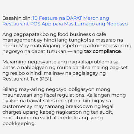
Basahin din:
10 Feature na DAPAT Meron ang
Restaurant POS App para Mas Lumago ang Negosyo
Ang pagpapatakbo ng food business o cafe
management ay hindi lang tungkol sa masarap na
menu. May mahalagang aspeto ng administrasyon ng
negosyo na dapat tutukan — ang
tax compliance
.
Maraming negosyante ang nagkakaproblema sa
batas o nabibigyan ng multa dahil sa maling pag-set
ng resibo o hindi malinaw na paglalagay ng
Restaurant Tax (PB1).
Bilang may-ari ng negosyo, obligasyon mong
maunawaan ang fiscal regulations. Kailangan mong
tiyakin na bawat sales receipt na ibinibigay sa
customer ay may tamang breakdown ng legal
charges upang kapag nagkaroon ng tax audit,
maituturing na valid at credible ang iyong
bookkeeping.
---