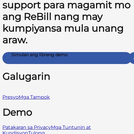
support para magamit mo
ang ReBill nang may
kumpiyansa mula unang
araw.
Simulan ang libreng demo
Galugarin
Presyo
Mga Tampok
Demo
Patakaran sa Privacy
Mga Tuntunin at
Kundisyon
Tulong