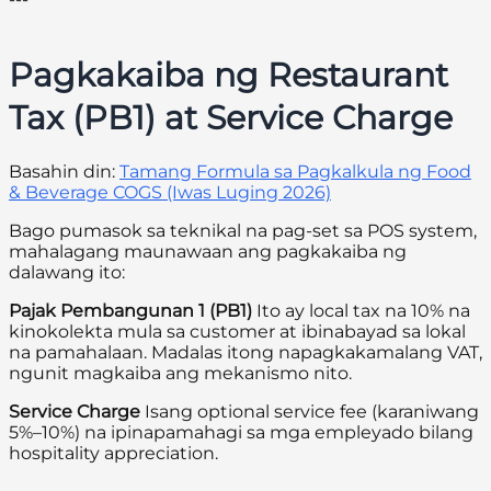
Pagkakaiba ng Restaurant
Tax (PB1) at Service Charge
Basahin din:
Tamang Formula sa Pagkalkula ng Food
& Beverage COGS (Iwas Luging 2026)
Bago pumasok sa teknikal na pag-set sa POS system,
mahalagang maunawaan ang pagkakaiba ng
dalawang ito:
Pajak Pembangunan 1 (PB1)
Ito ay local tax na 10% na
kinokolekta mula sa customer at ibinabayad sa lokal
na pamahalaan. Madalas itong napagkakamalang VAT,
ngunit magkaiba ang mekanismo nito.
Service Charge
Isang optional service fee (karaniwang
5%–10%) na ipinapamahagi sa mga empleyado bilang
hospitality appreciation.