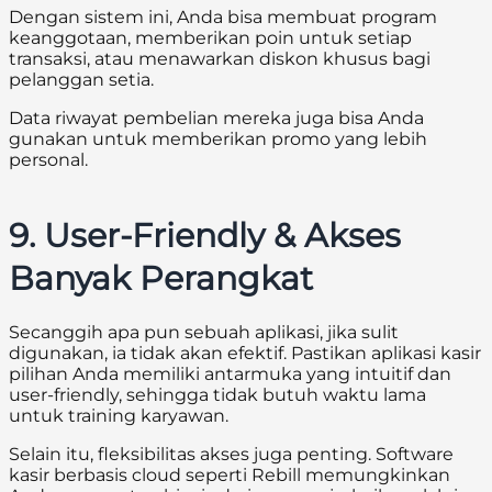
Dengan sistem ini, Anda bisa membuat program
keanggotaan, memberikan poin untuk setiap
transaksi, atau menawarkan diskon khusus bagi
pelanggan setia.
Data riwayat pembelian mereka juga bisa Anda
gunakan untuk memberikan promo yang lebih
personal.
9. User-Friendly & Akses
Banyak Perangkat
Secanggih apa pun sebuah aplikasi, jika sulit
digunakan, ia tidak akan efektif. Pastikan aplikasi kasir
pilihan Anda memiliki antarmuka yang intuitif dan
user-friendly, sehingga tidak butuh waktu lama
untuk training karyawan.
Selain itu, fleksibilitas akses juga penting. Software
kasir berbasis cloud seperti Rebill memungkinkan