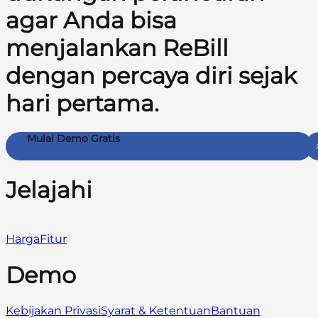
agar Anda bisa
menjalankan ReBill
dengan percaya diri sejak
hari pertama.
Mulai Demo Gratis
Jelajahi
Harga
Fitur
Demo
Kebijakan Privasi
Syarat & Ketentuan
Bantuan