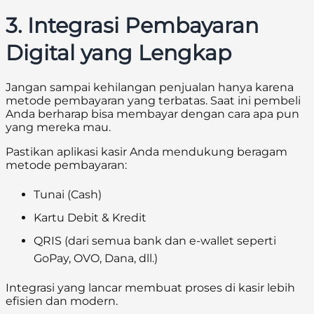
3. Integrasi Pembayaran
Digital yang Lengkap
Jangan sampai kehilangan penjualan hanya karena
metode pembayaran yang terbatas. Saat ini pembeli
Anda berharap bisa membayar dengan cara apa pun
yang mereka mau.
Pastikan aplikasi kasir Anda mendukung beragam
metode pembayaran:
Tunai (Cash)
Kartu Debit & Kredit
QRIS (dari semua bank dan e-wallet seperti
GoPay, OVO, Dana, dll.)
Integrasi yang lancar membuat proses di kasir lebih
efisien dan modern.