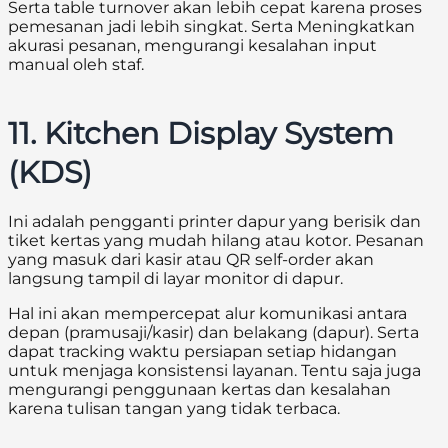
Serta table turnover akan lebih cepat karena proses
pemesanan jadi lebih singkat. Serta Meningkatkan
akurasi pesanan, mengurangi kesalahan input
manual oleh staf.
11. Kitchen Display System
(KDS)
Ini adalah pengganti printer dapur yang berisik dan
tiket kertas yang mudah hilang atau kotor. Pesanan
yang masuk dari kasir atau QR self-order akan
langsung tampil di layar monitor di dapur.
Hal ini akan mempercepat alur komunikasi antara
depan (pramusaji/kasir) dan belakang (dapur). Serta
dapat tracking waktu persiapan setiap hidangan
untuk menjaga konsistensi layanan. Tentu saja juga
mengurangi penggunaan kertas dan kesalahan
karena tulisan tangan yang tidak terbaca.