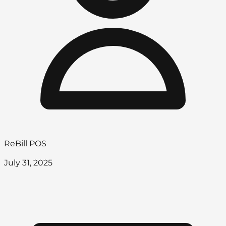
ReBill POS
July 31, 2025