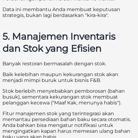
Data ini membantu Anda membuat keputusan
strategis, bukan lagi berdasarkan "kira-kira".
5. Manajemen Inventaris
dan Stok yang Efisien
Banyak restoran bermasalah dengan stok.
Baik kelebihan maupun kekurangan stok akan
menjadi mimpi buruk untuk bisnis F&B.
Stok berlebih menyebabkan pemborosan (bahan
busuk), sementara kekurangan stok membuat
pelanggan kecewa ("Maaf Kak, menunya habis").
Fitur manajemen stok yang terintegrasi akan
memantau persediaan bahan baku secara otomatis.
Anda bahkan bisa mengatur notifikasi untuk
mengingatkan kapan harus memesan ulang bahan
baku yang akan habis.