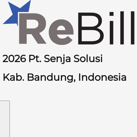
2026 Pt. Senja Solusi
Kab. Bandung, Indonesia