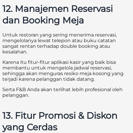
12. Manajemen Reservasi
dan Booking Meja
Untuk restoran yang sering menerima reservasi,
mengelolanya lewat telepon atau buku catatan
sangat rentan terhadap double booking atau
kesalahan.
Karena itu fitur-fitur aplikasi kasir yang baik bisa
membantu untuk mengelola jadwal reservasi,
sehingga akan menguras resiko meja kosong yang
terjadi karena pelanggan tidak datang.
Serta F&B Anda akan terlihat lebih profesional oleh
pelanggan.
13. Fitur Promosi & Diskon
yang Cerdas