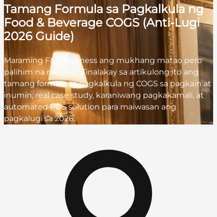
Tamang Formula sa Pagkalkula ng
Food & Beverage COGS (Anti-Lugi
2026 Guide)
Maraming F&B business ang mukhang matao pero
palihim na nalulugi. Tinalakay sa artikulong ito ang
tamang formula sa pagkalkula ng COGS sa pagkain at
inumin, real case study, karaniwang pagkakamali, at
automated POS solution para maiwasan ang
pagkalugi sa 2026.