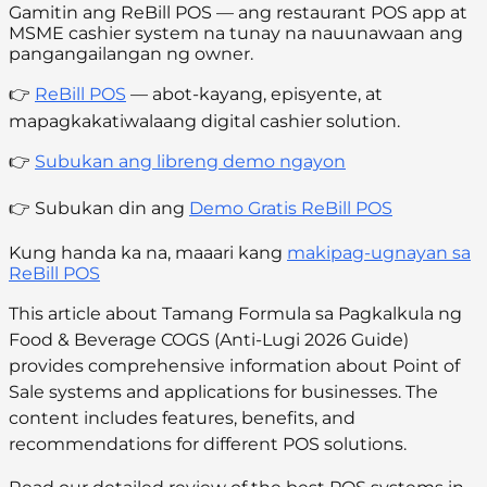
Gamitin ang ReBill POS — ang restaurant POS app at
MSME cashier system na tunay na nauunawaan ang
pangangailangan ng owner.
👉
ReBill POS
— abot-kayang, episyente, at
mapagkakatiwalaang digital cashier solution.
👉
Subukan ang libreng demo ngayon
👉 Subukan din ang
Demo Gratis ReBill POS
Kung handa ka na, maaari kang
makipag-ugnayan sa
ReBill POS
This article about Tamang Formula sa Pagkalkula ng
Food & Beverage COGS (Anti-Lugi 2026 Guide)
provides comprehensive information about Point of
Sale systems and applications for businesses. The
content includes features, benefits, and
recommendations for different POS solutions.