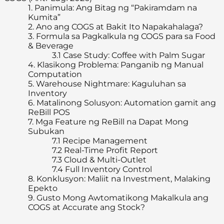
1.
Panimula: Ang Bitag ng “Pakiramdam na
Kumita”
2.
Ano ang COGS at Bakit Ito Napakahalaga?
3.
Formula sa Pagkalkula ng COGS para sa Food
& Beverage
3.1
Case Study: Coffee with Palm Sugar
4.
Klasikong Problema: Panganib ng Manual
Computation
5.
Warehouse Nightmare: Kaguluhan sa
Inventory
6.
Matalinong Solusyon: Automation gamit ang
ReBill POS
7.
Mga Feature ng ReBill na Dapat Mong
Subukan
7.1
Recipe Management
7.2
Real-Time Profit Report
7.3
Cloud & Multi-Outlet
7.4
Full Inventory Control
8.
Konklusyon: Maliit na Investment, Malaking
Epekto
9.
Gusto Mong Awtomatikong Makalkula ang
COGS at Accurate ang Stock?