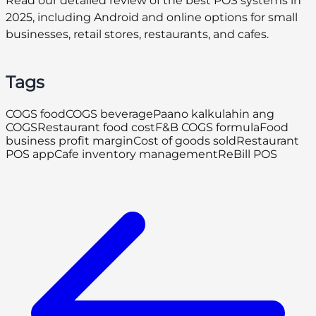
Read our detailed review of the best POS systems in
2025, including Android and online options for small
businesses, retail stores, restaurants, and cafes.
Tags
COGS food
COGS beverage
Paano kalkulahin ang
COGS
Restaurant food cost
F&B COGS formula
Food
business profit margin
Cost of goods sold
Restaurant
POS app
Cafe inventory management
ReBill POS