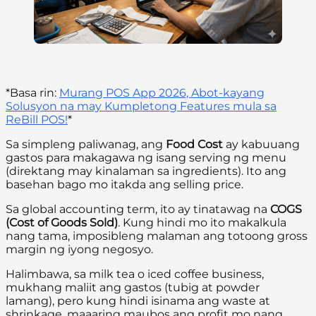
*Basa rin:
Murang POS App 2026, Abot-kayang
Solusyon na may Kumpletong Features mula sa
ReBill POS!
*
Sa simpleng paliwanag, ang
Food Cost
ay kabuuang
gastos para makagawa ng isang serving ng menu
(direktang may kinalaman sa ingredients). Ito ang
basehan bago mo itakda ang selling price.
Sa global accounting term, ito ay tinatawag na
COGS
(Cost of Goods Sold)
. Kung hindi mo ito makalkula
nang tama, imposibleng malaman ang totoong gross
margin ng iyong negosyo.
Halimbawa, sa milk tea o iced coffee business,
mukhang maliit ang gastos (tubig at powder
lamang), pero kung hindi isinama ang waste at
shrinkage, maaaring maubos ang profit mo nang