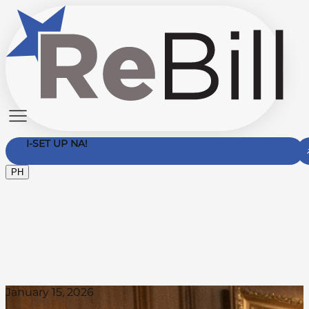
I-SET UP NA!
PH
Makipag-ugnayan Sa Amin
January 15, 2026