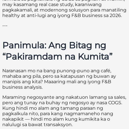
may kasamang real case study, karaniwang
pagkakamali, at modernong solusyon para manatiling
healthy at anti-lugi ang iyong F&B business sa 2026.
---
Panimula: Ang Bitag ng
“Pakiramdam na Kumita”
Naranasan mo na bang punong-puno ang café,
mahaba ang pila, pero sa katapusan ng buwan ay
manipis ang kita? Maaaring mali ang iyong F&B
business analysis.
Maraming negosyante ang nakatuon lamang sa sales,
pero ang tunay na buhay ng negosyo ay nasa COGS.
Kung hindi mo alam ang tamang paraan ng
pagkalkula nito, para kang nagmamaneho nang
nakapikit — hindi mo alam kung kumikita ka o
nalulugi sa bawat transaksyon.