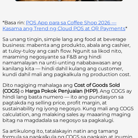
*Basa rin:
POS App para sa Coffee Shop 2026 —
Kasama ang Trend ng Cloud POS at QR Payments
*
Sa unang tingin, simple lang ang food at beverage
business: mabenta ang produkto, abala ang cashier,
at tuloy-tuloy ang cash flow. Ngunit sa likod nito,
maraming negosyante sa F&B ang hindi
namamalayan na unti-unting nababawasan ang
kanilang kita — hindi dahil kulang ang customer,
kundi dahil mali ang pagkalkula ng production cost.
Dito nagiging mahalaga ang
Cost of Goods Sold
(COGS)
o
Harga Pokok Penjualan (HPP)
. Ang COGS ay
hindi lang basta numero — ito ang pundasyon sa
pagtakda ng selling price, profit margin, at
sustainability ng iyong negosyo. Kung mali ang COGS
calculation, ang malaking sales ay maaaring maging
bitag na magdadala sa negosyo sa pagkalugi.
Sa artikulong ito, tatalakayin natin ang tamang
formula sa pagkalkula ng COGS sa pagkain at inumin,