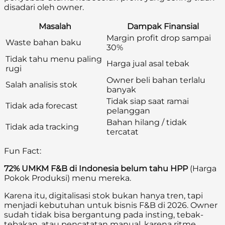
disadari oleh owner.
Masalah
Dampak Finansial
Margin profit drop sampai
Waste bahan baku
30%
Tidak tahu menu paling
Harga jual asal tebak
rugi
Owner beli bahan terlalu
Salah analisis stok
banyak
Tidak siap saat ramai
Tidak ada forecast
pelanggan
Bahan hilang / tidak
Tidak ada tracking
tercatat
Fun Fact:
72% UMKM F&B di Indonesia belum tahu HPP
(Harga
Pokok Produksi) menu mereka.
Karena itu, digitalisasi stok bukan hanya tren, tapi
menjadi kebutuhan untuk bisnis F&B di 2026. Owner
sudah tidak bisa bergantung pada insting, tebak-
tebakan, atau pencatatan manual, karena ritme