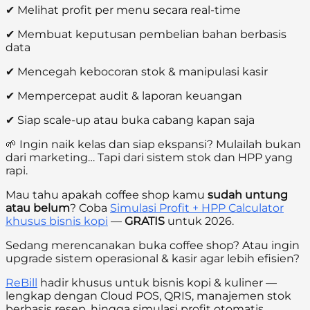
✔ Melihat profit per menu secara real-time
✔ Membuat keputusan pembelian bahan berbasis
data
✔ Mencegah kebocoran stok & manipulasi kasir
✔ Mempercepat audit & laporan keuangan
✔ Siap scale-up atau buka cabang kapan saja
🌱 Ingin naik kelas dan siap ekspansi? Mulailah bukan
dari marketing… Tapi dari sistem stok dan HPP yang
rapi.
Mau tahu apakah coffee shop kamu
sudah untung
atau belum
? Coba
Simulasi Profit + HPP Calculator
khusus bisnis kopi
—
GRATIS
untuk 2026.
Sedang merencanakan buka coffee shop? Atau ingin
upgrade sistem operasional & kasir agar lebih efisien?
ReBill
hadir khusus untuk bisnis kopi & kuliner —
lengkap dengan Cloud POS, QRIS, manajemen stok
berbasis resep, hingga simulasi profit otomatis.