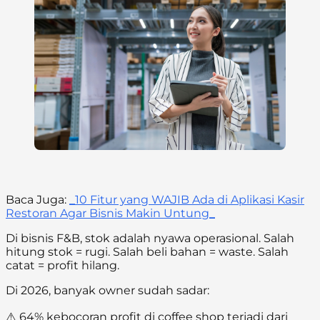
Baca Juga:
_10 Fitur yang WAJIB Ada di Aplikasi Kasir
Restoran Agar Bisnis Makin Untung_
Di bisnis F&B, stok adalah nyawa operasional. Salah
hitung stok = rugi. Salah beli bahan = waste. Salah
catat = profit hilang.
Di 2026, banyak owner sudah sadar:
⚠️ 64% kebocoran profit di coffee shop terjadi dari