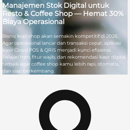
Manajemen Stok Digital untuk
Resto & Coffee Shop — Hemat 30%
Biaya Operasional
Bisnis kopi shop akan semakin kompetitif di 2026.
Agar operasional lancar dan transaksi cepat, aplikasi
kasir Cloud POS & QRIS menjadi kunci efisiensi.
Pelajari tren, fitur wajib, dan rekomendasi kasir digital
terbaik agar coffee shop kamu lebih rapi, otomatis,
dan siap berkembang.