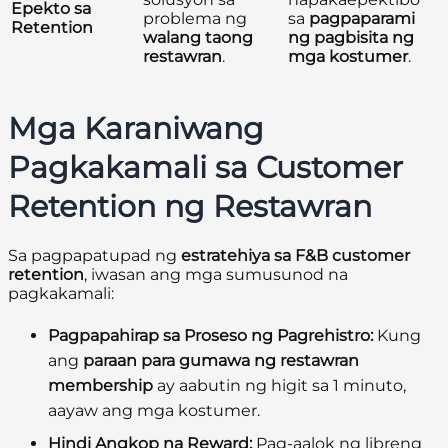
Epekto sa
problema ng
sa
pagpaparami
Retention
walang taong
ng pagbisita ng
restawran
.
mga kostumer
.
Mga Karaniwang
Pagkakamali sa Customer
Retention ng Restawran
Sa pagpapatupad ng
estratehiya sa F&B customer
retention
, iwasan ang mga sumusunod na
pagkakamali:
Pagpapahirap sa Proseso ng Pagrehistro:
Kung
ang
paraan para gumawa ng restawran
membership
ay aabutin ng higit sa 1 minuto,
aayaw ang mga kostumer.
Hindi Angkop na Reward:
Pag-aalok ng libreng