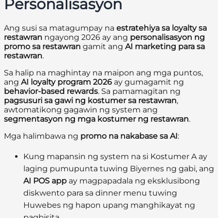
Personalisasyon
Ang susi sa matagumpay na
estratehiya sa loyalty sa
restawran
ngayong 2026 ay ang
personalisasyon ng
promo sa restawran
gamit ang
AI marketing para sa
restawran
.
Sa halip na maghintay na maipon ang mga puntos,
ang
AI loyalty program 2026
ay gumagamit ng
behavior-based rewards
. Sa pamamagitan ng
pagsusuri sa gawi ng kostumer sa restawran
,
awtomatikong gagawin ng system ang
segmentasyon ng mga kostumer ng restawran
.
Mga halimbawa ng
promo na nakabase sa AI
:
Kung mapansin ng system na si Kostumer A ay
laging pumupunta tuwing Biyernes ng gabi, ang
AI POS app
ay magpapadala ng eksklusibong
diskwento para sa dinner menu tuwing
Huwebes ng hapon upang manghikayat ng
pagbisita.