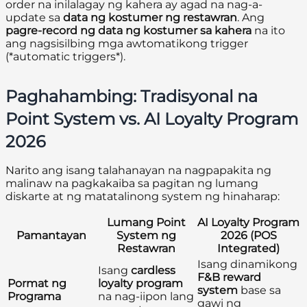
order na inilalagay ng kahera ay agad na nag-a-
update sa
data ng kostumer ng restawran
. Ang
pagre-record ng data ng kostumer sa kahera
na ito
ang nagsisilbing mga awtomatikong trigger
(*automatic triggers*).
Paghahambing: Tradisyonal na
Point System vs. AI Loyalty Program
2026
Narito ang isang talahanayan na nagpapakita ng
malinaw na pagkakaiba sa pagitan ng lumang
diskarte at ng matatalinong system ng hinaharap:
Lumang Point
AI Loyalty Program
Pamantayan
System ng
2026 (POS
Restawran
Integrated)
Isang dinamikong
Isang
cardless
F&B reward
Pormat ng
loyalty program
system
base sa
Programa
na nag-iipon lang
gawi ng