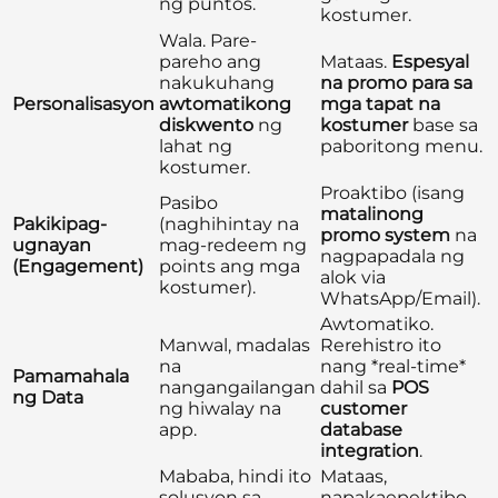
ng puntos.
kostumer.
Wala. Pare-
pareho ang
Mataas.
Espesyal
nakukuhang
na promo para sa
Personalisasyon
awtomatikong
mga tapat na
diskwento
ng
kostumer
base sa
lahat ng
paboritong menu.
kostumer.
Proaktibo (isang
Pasibo
matalinong
Pakikipag-
(naghihintay na
promo system
na
ugnayan
mag-redeem ng
nagpapadala ng
(Engagement)
points ang mga
alok via
kostumer).
WhatsApp/Email).
Awtomatiko.
Manwal, madalas
Rerehistro ito
na
nang *real-time*
Pamamahala
nangangailangan
dahil sa
POS
ng Data
ng hiwalay na
customer
app.
database
integration
.
Mababa, hindi ito
Mataas,
solusyon sa
napakaepektibo