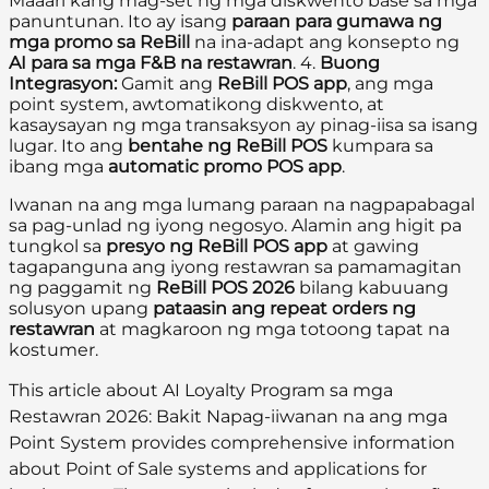
Maaari kang mag-set ng mga diskwento base sa mga
panuntunan. Ito ay isang
paraan para gumawa ng
mga promo sa ReBill
na ina-adapt ang konsepto ng
AI para sa mga F&B na restawran
. 4.
Buong
Integrasyon:
Gamit ang
ReBill POS app
, ang mga
point system, awtomatikong diskwento, at
kasaysayan ng mga transaksyon ay pinag-iisa sa isang
lugar. Ito ang
bentahe ng ReBill POS
kumpara sa
ibang mga
automatic promo POS app
.
Iwanan na ang mga lumang paraan na nagpapabagal
sa pag-unlad ng iyong negosyo. Alamin ang higit pa
tungkol sa
presyo ng ReBill POS app
at gawing
tagapanguna ang iyong restawran sa pamamagitan
ng paggamit ng
ReBill POS 2026
bilang kabuuang
solusyon upang
pataasin ang repeat orders ng
restawran
at magkaroon ng mga totoong tapat na
kostumer.
This article about AI Loyalty Program sa mga
Restawran 2026: Bakit Napag-iiwanan na ang mga
Point System provides comprehensive information
about Point of Sale systems and applications for