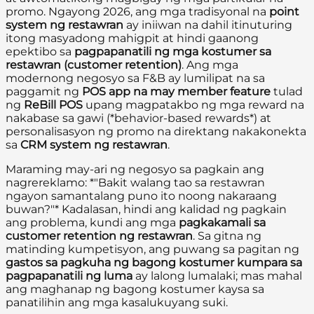
promo. Ngayong 2026, ang mga tradisyonal na
point
system ng restawran
ay iniiwan na dahil itinuturing
itong masyadong mahigpit at hindi gaanong
epektibo sa
pagpapanatili ng mga kostumer sa
restawran (customer retention)
. Ang mga
modernong negosyo sa F&B ay lumilipat na sa
paggamit ng
POS app na may member feature
tulad
ng
ReBill POS
upang magpatakbo ng mga reward na
nakabase sa gawi (*behavior-based rewards*) at
personalisasyon ng promo na direktang nakakonekta
sa
CRM system ng restawran
.
Maraming may-ari ng negosyo sa pagkain ang
nagrereklamo: *"Bakit walang tao sa restawran
ngayon samantalang puno ito noong nakaraang
buwan?"* Kadalasan, hindi ang kalidad ng pagkain
ang problema, kundi ang mga
pagkakamali sa
customer retention ng restawran
. Sa gitna ng
matinding kumpetisyon, ang puwang sa pagitan ng
gastos sa pagkuha ng bagong kostumer kumpara sa
pagpapanatili ng luma
ay lalong lumalaki; mas mahal
ang maghanap ng bagong kostumer kaysa sa
panatilihin ang mga kasalukuyang suki.