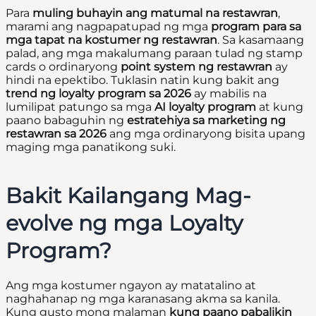
Para
muling buhayin ang matumal na restawran
,
marami ang nagpapatupad ng mga
program para sa
mga tapat na kostumer ng restawran
. Sa kasamaang
palad, ang mga makalumang paraan tulad ng stamp
cards o ordinaryong
point system ng restawran
ay
hindi na epektibo. Tuklasin natin kung bakit ang
trend ng loyalty program sa 2026
ay mabilis na
lumilipat patungo sa mga
AI loyalty program
at kung
paano babaguhin ng
estratehiya sa marketing ng
restawran sa 2026
ang mga ordinaryong bisita upang
maging mga panatikong suki.
Bakit Kailangang Mag-
evolve ng mga Loyalty
Program?
Ang mga kostumer ngayon ay matatalino at
naghahanap ng mga karanasang akma sa kanila.
Kung gusto mong malaman
kung paano pabalikin