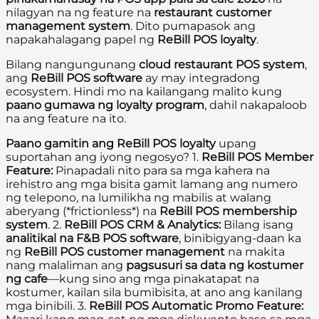
nilagyan na ng feature na
restaurant customer
management system
. Dito pumapasok ang
napakahalagang papel ng
ReBill POS loyalty
.
Bilang nangungunang
cloud restaurant POS system
,
ang
ReBill POS software
ay may integradong
ecosystem. Hindi mo na kailangang malito kung
paano gumawa ng loyalty program
, dahil nakapaloob
na ang feature na ito.
Paano gamitin ang ReBill POS loyalty
upang
suportahan ang iyong negosyo? 1.
ReBill POS Member
Feature:
Pinapadali nito para sa mga kahera na
irehistro ang mga bisita gamit lamang ang numero
ng telepono, na lumilikha ng mabilis at walang
aberyang (*frictionless*) na
ReBill POS membership
system
. 2.
ReBill POS CRM & Analytics:
Bilang isang
analitikal na F&B POS software
, binibigyang-daan ka
ng
ReBill POS customer management
na makita
nang malaliman ang
pagsusuri sa data ng kostumer
ng cafe
—kung sino ang mga pinakatapat na
kostumer, kailan sila bumibisita, at ano ang kanilang
mga binibili. 3.
ReBill POS Automatic Promo Feature: