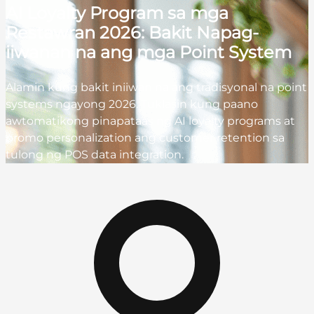
AI Loyalty Program sa mga
Restawran 2026: Bakit Napag-
iiwanan na ang mga Point System
Alamin kung bakit iniiwan na ang tradisyonal na point
systems ngayong 2026. Tuklasin kung paano
awtomatikong pinapataas ng AI loyalty programs at
promo personalization ang customer retention sa
tulong ng POS data integration.