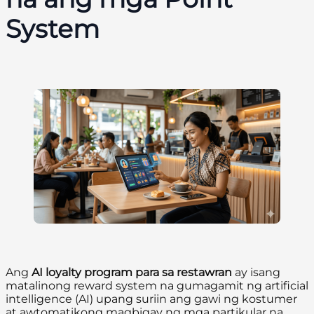
System
Ang
AI loyalty program para sa restawran
ay isang
matalinong reward system na gumagamit ng artificial
intelligence (AI) upang suriin ang gawi ng kostumer
at awtomatikong magbigay ng mga partikular na