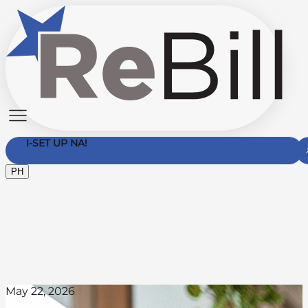
I-SET UP NA!
PH
Makipag-ugnayan Sa Amin
May 22, 2026