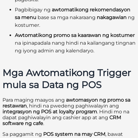
Pagbibigay ng
awtomatikong rekomendasyon
sa menu
base sa mga nakaraang
nakagawian
ng
kostumer.
Awtomatikong promo sa kaarawan ng kostumer
na ipinapadala nang hindi na kailangang tingnan
ng iyong admin ang kalendaryo.
Mga Awtomatikong Trigger
mula sa Data ng POS
Para maging maayos ang
awtomasyon ng promo sa
restawran
, hindi na pwedeng paghiwalayin ang
integrasyon ng POS at loyalty program
. Hindi mo na
dapat paghiwalayin ang cashier app at ang
CRM
software ng cafe
.
Sa paggamit ng
POS system na may CRM
, bawat