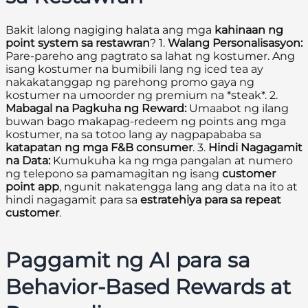
Bakit lalong nagiging halata ang mga
kahinaan ng
point system sa restawran
? 1.
Walang Personalisasyon:
Pare-pareho ang pagtrato sa lahat ng kostumer. Ang
isang kostumer na bumibili lang ng iced tea ay
nakakatanggap ng parehong promo gaya ng
kostumer na umoorder ng premium na *steak*. 2.
Mabagal na Pagkuha ng Reward:
Umaabot ng ilang
buwan bago makapag-redeem ng points ang mga
kostumer, na sa totoo lang ay nagpapababa sa
katapatan ng mga F&B consumer
. 3.
Hindi Nagagamit
na Data:
Kumukuha ka ng mga pangalan at numero
ng telepono sa pamamagitan ng isang
customer
point app
, ngunit nakatengga lang ang data na ito at
hindi nagagamit para sa
estratehiya para sa repeat
customer
.
Paggamit ng AI para sa
Behavior-Based Rewards at