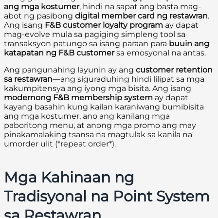
ang mga kostumer
, hindi na sapat ang basta mag-
abot ng pasibong
digital member card ng restawran
.
Ang isang
F&B customer loyalty program
ay dapat
mag-evolve mula sa pagiging simpleng tool sa
transaksyon patungo sa isang paraan para
buuin ang
katapatan ng F&B customer
sa emosyonal na antas.
Ang pangunahing layunin ay ang
customer retention
sa restawran
—ang siguraduhing hindi lilipat sa mga
kakumpitensya ang iyong mga bisita. Ang isang
modernong F&B membership system
ay dapat
kayang basahin kung kailan karaniwang bumibisita
ang mga kostumer, ano ang kanilang mga
paboritong menu, at anong mga promo ang may
pinakamalaking tsansa na magtulak sa kanila na
umorder ulit (*repeat order*).
Mga Kahinaan ng
Tradisyonal na Point System
sa Restawran