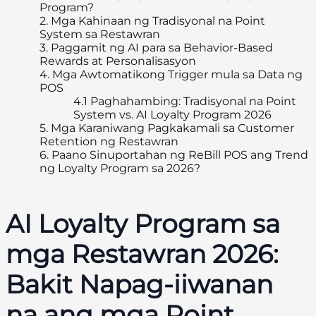
Program?
2.
Mga Kahinaan ng Tradisyonal na Point
System sa Restawran
3.
Paggamit ng AI para sa Behavior-Based
Rewards at Personalisasyon
4.
Mga Awtomatikong Trigger mula sa Data ng
POS
4.1
Paghahambing: Tradisyonal na Point
System vs. AI Loyalty Program 2026
5.
Mga Karaniwang Pagkakamali sa Customer
Retention ng Restawran
6.
Paano Sinuportahan ng ReBill POS ang Trend
ng Loyalty Program sa 2026?
AI Loyalty Program sa
mga Restawran 2026:
Bakit Napag-iiwanan
na ang mga Point