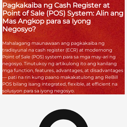
Pagkakaiba ng Cash Register at
Point of Sale (POS) System: Alin ang
Mas Angkop para sa Iyong
Negosyo?
Mahalagang maunawaan ang pagkakaiba ng
tradisyunal na cash register (ECR) at modernong
Point of Sale (POS) system para sa mga may-ari ng
negosyo. Tinutukoy ng artikulong ito ang kanilang
mga function, features, advantages, at disadvantages
— pati na rin kung paano makakatulong ang ReBill
POS bilang isang integrated, flexible, at efficient na
solusyon para sa iyong negosyo.