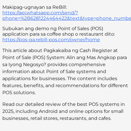
Makipag-ugnayan sa ReBill:
https://api.whatsapp.com/send/?
phone=%2B6281224464422&text&type=phone_numbe
Subukan ang demo ng Point of Sales (POS)
application para sa coffee shop o restaurant dito:
https://pos-qa.rebill-pos.com/owner/home
This article about Pagkakaiba ng Cash Register at
Point of Sale (POS) System: Alin ang Mas Angkop para
sa Iyong Negosyo? provides comprehensive
information about Point of Sale systems and
applications for businesses. The content includes
features, benefits, and recommendations for different
POS solutions.
Read our detailed review of the best POS systems in
2025, including Android and online options for small
businesses, retail stores, restaurants, and cafes.