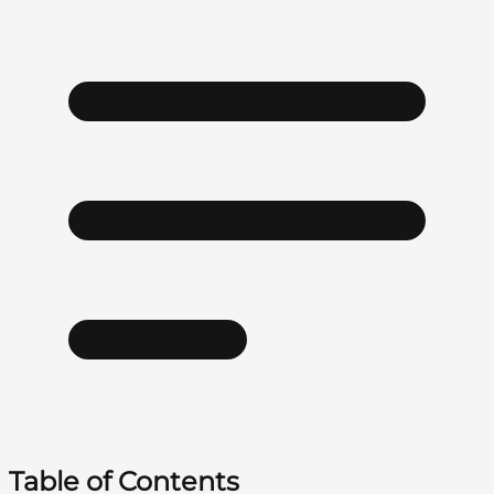
Table of Contents