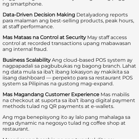
ng smartphone.
Data-Driven Decision Making
Detalyadong reports
para malaman ang best-selling products, peak hours,
at staff performance.
Mas Mataas na Control at Security
May staff access
control at recorded transactions upang mabawasan
ang internal fraud.
Business Scalability
Ang cloud-based POS system ay
nagpapadali sa pagbubukas ng bagong branch. Lahat
ng data mula sa iba’t ibang lokasyon ay makikita sa
iisang dashboard — perpekto para sa restaurant POS
system sa Pilipinas na gustong mag-expand.
Mas Magandang Customer Experience
Mas mabilis
na checkout at suporta sa iba’t ibang digital payment
methods tulad ng QR payments at e-wallets.
Ang mga benepisyong ito ay lalo pang mahalaga sa
mga dynamic na negosyo tulad ng coffee shop at
restaurant.