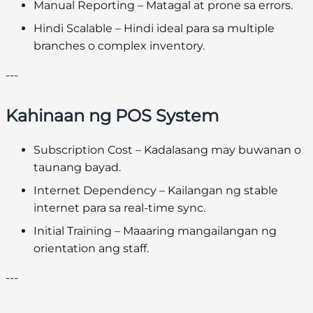
Manual Reporting
– Matagal at prone sa errors.
Hindi Scalable
– Hindi ideal para sa multiple
branches o complex inventory.
---
Kahinaan ng POS System
Subscription Cost
– Kadalasang may buwanan o
taunang bayad.
Internet Dependency
– Kailangan ng stable
internet para sa real-time sync.
Initial Training
– Maaaring mangailangan ng
orientation ang staff.
---