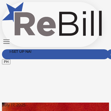
I-SET UP NA!
PH
Makipag-ugnayan Sa Amin
July 17, 2025