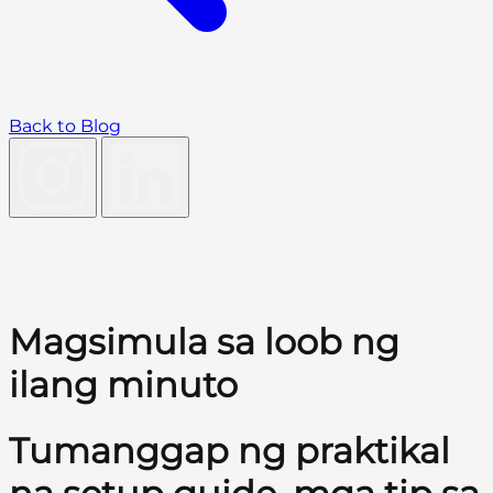
Back to Blog
Magsimula sa loob ng
ilang minuto
Tumanggap ng praktikal