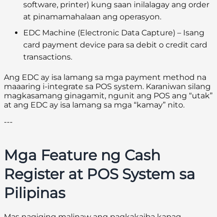
software, printer) kung saan inilalagay ang order
at pinamamahalaan ang operasyon.
EDC Machine (Electronic Data Capture)
– Isang
card payment device para sa debit o credit card
transactions.
Ang EDC ay isa lamang sa mga payment method na
maaaring i-integrate sa POS system. Karaniwan silang
magkasamang ginagamit, ngunit ang POS ang “utak”
at ang EDC ay isa lamang sa mga “kamay” nito.
---
Mga Feature ng Cash
Register at POS System sa
Pilipinas
Mas nagiging malinaw ang pagkakaiba kapag