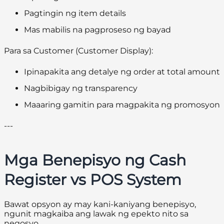
Pagtingin ng item details
Mas mabilis na pagproseso ng bayad
Para sa Customer (Customer Display):
Ipinapakita ang detalye ng order at total amount
Nagbibigay ng transparency
Maaaring gamitin para magpakita ng promosyon
---
Mga Benepisyo ng Cash
Register vs POS System
Bawat opsyon ay may kani-kaniyang benepisyo,
ngunit magkaiba ang lawak ng epekto nito sa
negosyo.