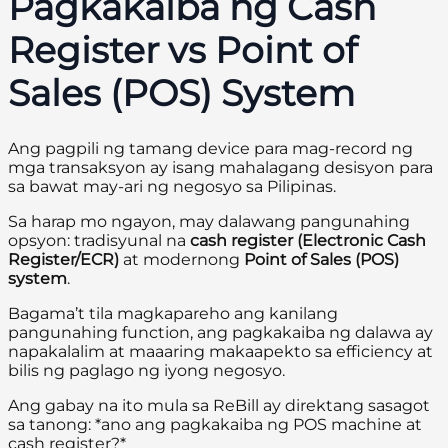
Pagkakaiba ng Cash
Register vs Point of
Sales (POS) System
Ang pagpili ng tamang device para mag-record ng
mga transaksyon ay isang mahalagang desisyon para
sa bawat may-ari ng negosyo sa Pilipinas.
Sa harap mo ngayon, may dalawang pangunahing
opsyon: tradisyunal na
cash register (Electronic Cash
Register/ECR)
at modernong
Point of Sales (POS)
system
.
Bagama’t tila magkapareho ang kanilang
pangunahing function, ang pagkakaiba ng dalawa ay
napakalalim at maaaring makaapekto sa efficiency at
bilis ng paglago ng iyong negosyo.
Ang gabay na ito mula sa ReBill ay direktang sasagot
sa tanong: *ano ang pagkakaiba ng POS machine at
cash register?*