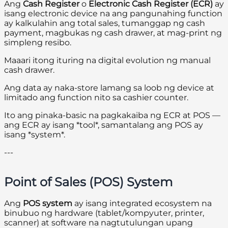
Ang
Cash Register
o
Electronic Cash Register (ECR)
ay
isang electronic device na ang pangunahing function
ay kalkulahin ang total sales, tumanggap ng cash
payment, magbukas ng cash drawer, at mag-print ng
simpleng resibo.
Maaari itong ituring na digital evolution ng manual
cash drawer.
Ang data ay naka-store lamang sa loob ng device at
limitado ang function nito sa cashier counter.
Ito ang pinaka-basic na pagkakaiba ng ECR at POS —
ang ECR ay isang *tool*, samantalang ang POS ay
isang *system*.
---
Point of Sales (POS) System
Ang
POS system
ay isang integrated ecosystem na
binubuo ng hardware (tablet/kompyuter, printer,
scanner) at software na nagtutulungan upang