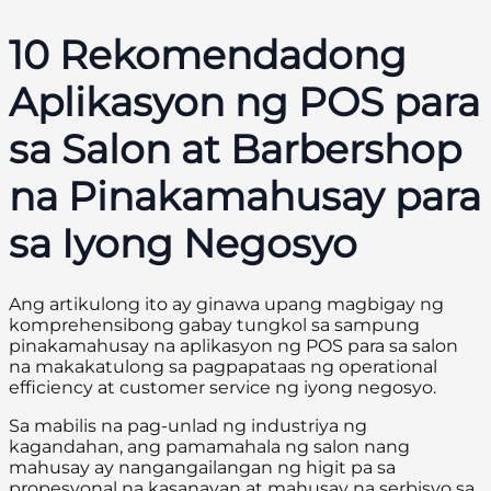
10 Rekomendadong
Aplikasyon ng POS para
sa Salon at Barbershop
na Pinakamahusay para
sa Iyong Negosyo
Ang artikulong ito ay ginawa upang magbigay ng
komprehensibong gabay tungkol sa sampung
pinakamahusay na aplikasyon ng POS para sa salon
na makakatulong sa pagpapataas ng operational
efficiency at customer service ng iyong negosyo.
Sa mabilis na pag-unlad ng industriya ng
kagandahan, ang pamamahala ng salon nang
mahusay ay nangangailangan ng higit pa sa
propesyonal na kasanayan at mahusay na serbisyo sa