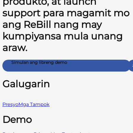
produkto, at launch
support para magamit mo
ang ReBill nang may
kumpiyansa mula unang
araw.
Simulan ang libreng demo
Galugarin
Presyo
Mga Tampok
Demo