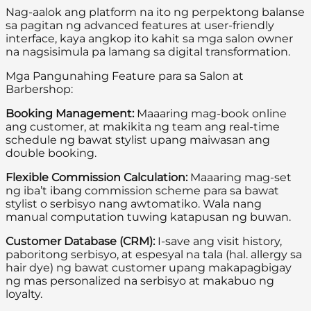
Nag-aalok ang platform na ito ng perpektong balanse
sa pagitan ng advanced features at user-friendly
interface, kaya angkop ito kahit sa mga salon owner
na nagsisimula pa lamang sa digital transformation.
Mga Pangunahing Feature para sa Salon at
Barbershop:
Booking Management:
Maaaring mag-book online
ang customer, at makikita ng team ang real-time
schedule ng bawat stylist upang maiwasan ang
double booking.
Flexible Commission Calculation:
Maaaring mag-set
ng iba’t ibang commission scheme para sa bawat
stylist o serbisyo nang awtomatiko. Wala nang
manual computation tuwing katapusan ng buwan.
Customer Database (CRM):
I-save ang visit history,
paboritong serbisyo, at espesyal na tala (hal. allergy sa
hair dye) ng bawat customer upang makapagbigay
ng mas personalized na serbisyo at makabuo ng
loyalty.