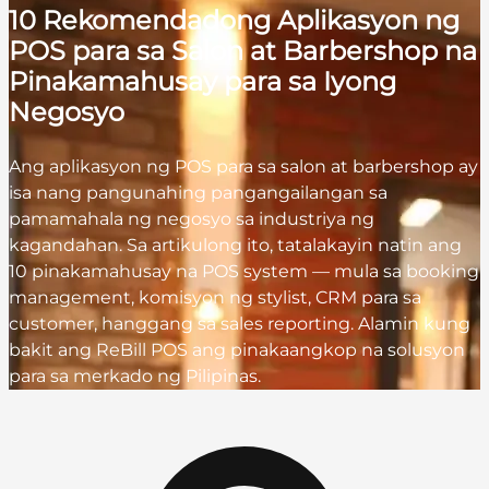
10 Rekomendadong Aplikasyon ng
POS para sa Salon at Barbershop na
Pinakamahusay para sa Iyong
Negosyo
Ang aplikasyon ng POS para sa salon at barbershop ay
isa nang pangunahing pangangailangan sa
pamamahala ng negosyo sa industriya ng
kagandahan. Sa artikulong ito, tatalakayin natin ang
10 pinakamahusay na POS system — mula sa booking
management, komisyon ng stylist, CRM para sa
customer, hanggang sa sales reporting. Alamin kung
bakit ang ReBill POS ang pinakaangkop na solusyon
para sa merkado ng Pilipinas.