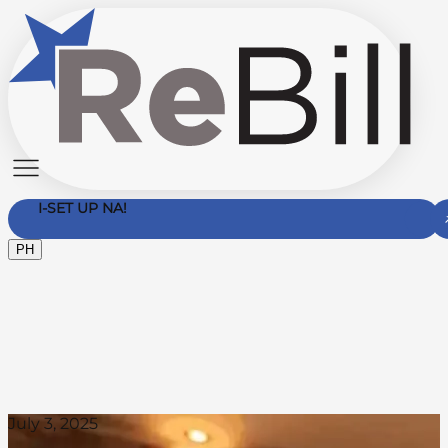
I-SET UP NA!
PH
Makipag-ugnayan Sa Amin
July 3, 2025