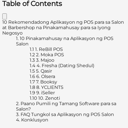
Table of Contents
10 Rekomendadong Aplikasyon ng POS para sa Salon
at Barbershop na Pinakamahusay para sa Iyong
Negosyo
1.
10 Pinakamahusay na Aplikasyon ng POS
Salon
1.1
1. ReBill POS
1.2
2. Moka POS
1.3
3. Majoo
1.4
4. Fresha (Dating Shedul)
1.5
5. Qasir
1.6
6. Olsera
1.7
7. Booksy
1.8
8. YCLIENTS
1.9
9. iSeller
1.10
10. Zenoti
2.
Paano Pumili ng Tamang Software para sa
Salon?
3.
FAQ Tungkol sa Aplikasyon ng POS Salon
4.
Konklusyon