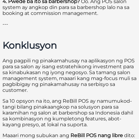
4. Pwede ba ito sa barbershop?
Oo. Ang POS salon
system ay angkop din para sa barbershop lalo na sa
booking at commission management.
---
Konklusyon
Ang pagpili ng pinakamahusay na aplikasyon ng POS
para sa salon ay isang estratehikong investment para
sa kinabukasan ng iyong negosyo. Sa tamang salon
management system, maaari kang mag-focus muli sa
pagbibigay ng pinakamahusay na serbisyo sa
customer.
Sa 10 opsyon na ito, ang ReBill POS ay namumukod-
tangi bilang pinakaangkop na solusyon para sa
karamihan ng salon at barbershop sa Indonesia dahil
sa kombinasyon ng kumpletong features, abot-
kayang presyo, at lokal na suporta.
Maaari mong subukan ang
ReBill POS nang libre
dito: