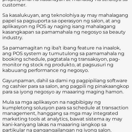
customer.
Sa kasalukuyan, ang teknolohiya ay may mahalagang
papel sa pagsuporta sa operasyon ng salon, at ang
aplikasyon ng POS ay naging isang mahalagang
kasangkapan sa pamamahala ng negosyo sa beauty
industry.
Sa pamamagitan ng iba’t ibang feature na inaalok,
ang POS system ay tumutulong sa pamamahala ng
booking schedule, pagtatala ng transaksyon, pag-
monitor ng stock ng produkto, at pagsusuri ng
kabuuang performance ng negosyo.
Gayunpaman, dahil sa dami ng pagpipiliang software
ng cashier para sa salon, ang pagpili ng pinakaangkop
para sa iyong negosyo ay maaaring maging hamon.
Mula sa mga aplikasyon na nagbibigay ng
kumpletong solusyon para sa schedule at transaction
management, hanggang sa mga may integrated
marketing tools at analytics, bawat sistema ay may
kani-kaniyang lakas na maaaring iangkop sa
partikular na pangangailangan ng iyong salon.