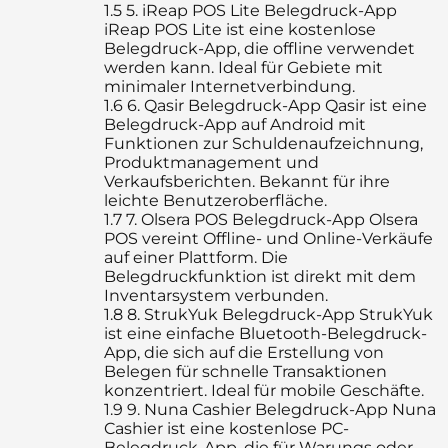
1.5
5. iReap POS Lite Belegdruck-App
iReap POS Lite ist eine kostenlose
Belegdruck-App, die offline verwendet
werden kann. Ideal für Gebiete mit
minimaler Internetverbindung.
1.6
6. Qasir Belegdruck-App Qasir ist eine
Belegdruck-App auf Android mit
Funktionen zur Schuldenaufzeichnung,
Produktmanagement und
Verkaufsberichten. Bekannt für ihre
leichte Benutzeroberfläche.
1.7
7. Olsera POS Belegdruck-App Olsera
POS vereint Offline- und Online-Verkäufe
auf einer Plattform. Die
Belegdruckfunktion ist direkt mit dem
Inventarsystem verbunden.
1.8
8. StrukYuk Belegdruck-App StrukYuk
ist eine einfache Bluetooth-Belegdruck-
App, die sich auf die Erstellung von
Belegen für schnelle Transaktionen
konzentriert. Ideal für mobile Geschäfte.
1.9
9. Nuna Cashier Belegdruck-App Nuna
Cashier ist eine kostenlose PC-
Belegdruck-App, die für Warungs oder