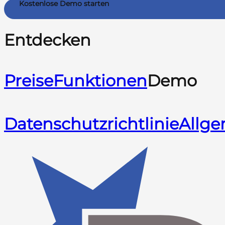
Kostenlose Demo starten
Entdecken
Preise
Funktionen
Demo
Datenschutzrichtlinie
Allg