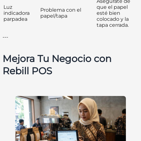
Asegúrate de
Luz
que el papel
Problema con el
indicadora
esté bien
papel/tapa
parpadea
colocado y la
tapa cerrada.
---
Mejora Tu Negocio con
Rebill POS