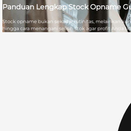
Panduan Lengkap Stock Opname Gud
Stock opname bukan sekadar rutinitas, melainkan kunci
hingga cara menangani selisih stok agar profit Anda ti