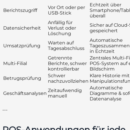
Echtzeit über
Vor Ort oder per
Berichtszugriff
Smartphone/Tabl
USB-Stick
überall
Anfällig für
Sicher auf Cloud
Datensicherheit
Verlust oder
gespeichert
Löschung
Automatische
Warten auf
Umsatzprüfung
Tageszusammen
Tagesabschluss
in Echtzeit
Getrennte
Zentrales Multi-Fil
Multi-Filial
Berichte, schwer
POS-System auf
kontrollierbar
Bildschirm
Schwer
Klare Historie mit
Betrugsprüfung
nachzuvollziehen
Manipulationsfu
Automatische
Zeitaufwendig
Geschäftsanalysen
Diagramme & sof
manuell
Datenanalyse
---
POS-Anwendungen für jede