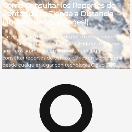
Cómo Consultar los Reportes de
Ventas de tu Tienda a Distancia
(¡Incluso de Vacaciones!)
¿Te preocupa dejar tu tienda por miedo a fraudes en
caja o descuadres de efectivo? Olvida los métodos
antiguos. Aprende cómo monitorear ingresos y
consultar reportes de ventas diarios en tiempo real
desde cualquier lugar con tecnología Cloud POS.