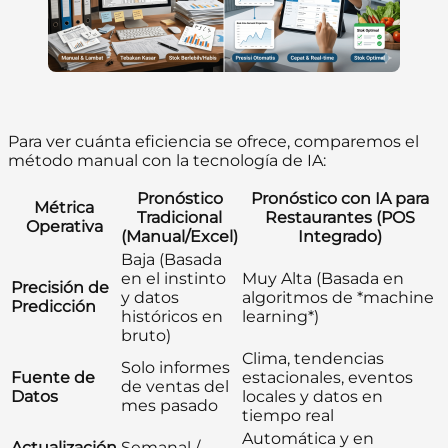
Para ver cuánta eficiencia se ofrece, comparemos el
método manual con la tecnología de IA:
Pronóstico
Pronóstico con IA para
Métrica
Tradicional
Restaurantes (POS
Operativa
(Manual/Excel)
Integrado)
Baja (Basada
en el instinto
Muy Alta (Basada en
Precisión de
y datos
algoritmos de *machine
Predicción
históricos en
learning*)
bruto)
Clima, tendencias
Solo informes
Fuente de
estacionales, eventos
de ventas del
Datos
locales y datos en
mes pasado
tiempo real
Automática y en
Actualización
Semanal /