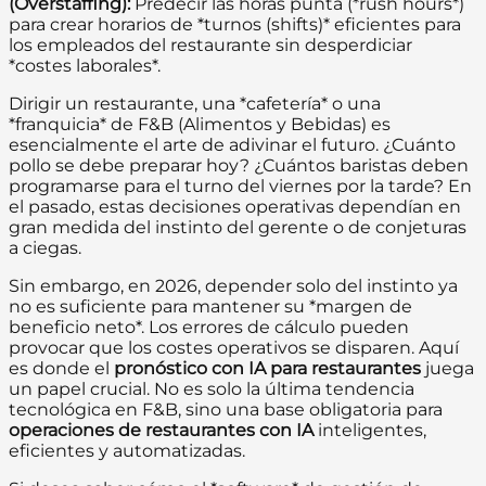
(Overstaffing):
Predecir las horas punta (*rush hours*)
para crear horarios de *turnos (shifts)* eficientes para
los empleados del restaurante sin desperdiciar
*costes laborales*.
Dirigir un restaurante, una *cafetería* o una
*franquicia* de F&B (Alimentos y Bebidas) es
esencialmente el arte de adivinar el futuro. ¿Cuánto
pollo se debe preparar hoy? ¿Cuántos baristas deben
programarse para el turno del viernes por la tarde? En
el pasado, estas decisiones operativas dependían en
gran medida del instinto del gerente o de conjeturas
a ciegas.
Sin embargo, en 2026, depender solo del instinto ya
no es suficiente para mantener su *margen de
beneficio neto*. Los errores de cálculo pueden
provocar que los costes operativos se disparen. Aquí
es donde el
pronóstico con IA para restaurantes
juega
un papel crucial. No es solo la última tendencia
tecnológica en F&B, sino una base obligatoria para
operaciones de restaurantes con IA
inteligentes,
eficientes y automatizadas.