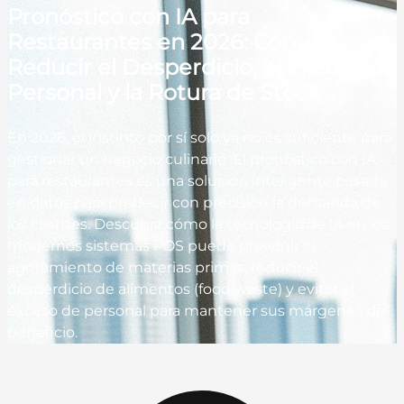
Pronóstico con IA para
Restaurantes en 2026: Cómo
Reducir el Desperdicio, el Exceso de
Personal y la Rotura de Stock
En 2026, el instinto por sí solo ya no es suficiente para
gestionar un negocio culinario. El pronóstico con IA
para restaurantes es una solución inteligente basada
en datos para predecir con precisión la demanda de
los clientes. Descubra cómo la tecnología de IA en los
modernos sistemas POS puede prevenir el
agotamiento de materias primas, reducir el
desperdicio de alimentos (food waste) y evitar el
exceso de personal para mantener sus márgenes de
beneficio.