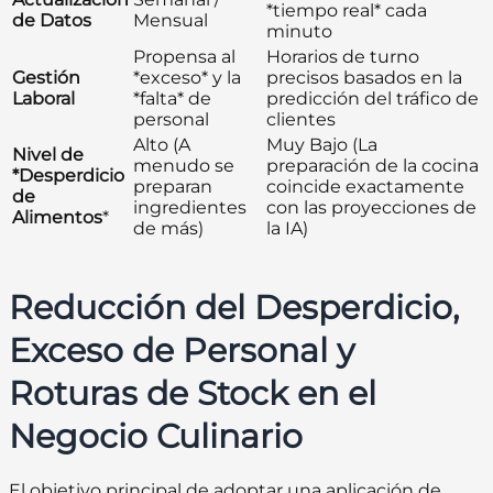
*tiempo real* cada
de Datos
Mensual
minuto
Propensa al
Horarios de turno
Gestión
*exceso* y la
precisos basados en la
Laboral
*falta* de
predicción del tráfico de
personal
clientes
Alto (A
Muy Bajo (La
Nivel de
menudo se
preparación de la cocina
*Desperdicio
preparan
coincide exactamente
de
ingredientes
con las proyecciones de
Alimentos
*
de más)
la IA)
Reducción del Desperdicio,
Exceso de Personal y
Roturas de Stock en el
Negocio Culinario
El objetivo principal de adoptar una aplicación de