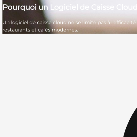
Pourquoi un Logiciel de Caisse Cloud
Un logiciel de caisse cloud ne se limite pas à l’efficaci
restaurants et cafés modernes.