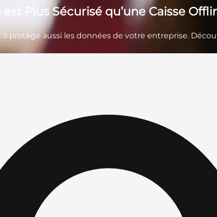
 est Plus Sécurisé qu’une Caisse Offli
té : il protège aussi les données de votre entreprise. Déco