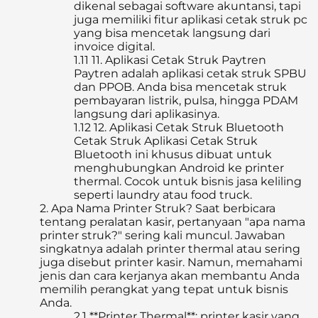
dikenal sebagai software akuntansi, tapi
juga memiliki fitur aplikasi cetak struk pc
yang bisa mencetak langsung dari
invoice digital.
1.11
11. Aplikasi Cetak Struk Paytren
Paytren adalah aplikasi cetak struk SPBU
dan PPOB. Anda bisa mencetak struk
pembayaran listrik, pulsa, hingga PDAM
langsung dari aplikasinya.
1.12
12. Aplikasi Cetak Struk Bluetooth
Cetak Struk Aplikasi Cetak Struk
Bluetooth ini khusus dibuat untuk
menghubungkan Android ke printer
thermal. Cocok untuk bisnis jasa keliling
seperti laundry atau food truck.
2.
Apa Nama Printer Struk? Saat berbicara
tentang peralatan kasir, pertanyaan "apa nama
printer struk?" sering kali muncul. Jawaban
singkatnya adalah printer thermal atau sering
juga disebut printer kasir. Namun, memahami
jenis dan cara kerjanya akan membantu Anda
memilih perangkat yang tepat untuk bisnis
Anda.
2.1
**Printer Thermal**: printer kasir yang