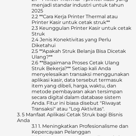
menjadi standar industri untuk tahun
2025
2.2
**Cara Kerja Printer Thermal atau
Printer Kasir untuk cetak struk**
2.3
Keunggulan Printer Kasir untuk cetak
Struk
2.4
Jenis Konektivitas yang Perlu
Diketahui
2.5
**Apakah Struk Belanja Bisa Dicetak
Ulang?**
2.6
**Bagaimana Proses Cetak Ulang
Struk Bekerja?** Setiap kali Anda
menyelesaikan transaksi menggunakan
aplikasi kasir, data tersebut termasuk
item yang dibeli, harga, waktu, dan
metode pembayaran akan tersimpan
secara digital dalam database sistem
Anda. Fitur ini biasa disebut "Riwayat
Transaksi" atau "Log Aktivitas".
3.
5 Manfaat Aplikasi Cetak Struk bagi Bisnis
Anda
3.1
1. Meningkatkan Profesionalisme dan
Kepercayaan Pelanggan