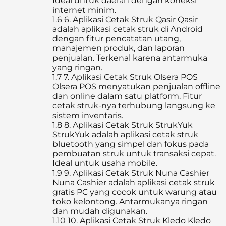
Ideal untuk daerah dengan koneksi
internet minim.
1.6
6. Aplikasi Cetak Struk Qasir Qasir
adalah aplikasi cetak struk di Android
dengan fitur pencatatan utang,
manajemen produk, dan laporan
penjualan. Terkenal karena antarmuka
yang ringan.
1.7
7. Aplikasi Cetak Struk Olsera POS
Olsera POS menyatukan penjualan offline
dan online dalam satu platform. Fitur
cetak struk-nya terhubung langsung ke
sistem inventaris.
1.8
8. Aplikasi Cetak Struk StrukYuk
StrukYuk adalah aplikasi cetak struk
bluetooth yang simpel dan fokus pada
pembuatan struk untuk transaksi cepat.
Ideal untuk usaha mobile.
1.9
9. Aplikasi Cetak Struk Nuna Cashier
Nuna Cashier adalah aplikasi cetak struk
gratis PC yang cocok untuk warung atau
toko kelontong. Antarmukanya ringan
dan mudah digunakan.
1.10
10. Aplikasi Cetak Struk Kledo Kledo