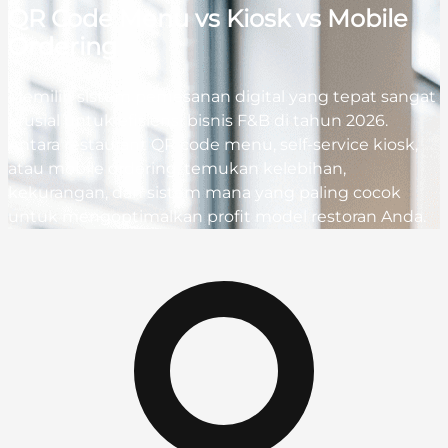
QR Code Menu vs Kiosk vs Mobile
Ordering
Memilih sistem pemesanan digital yang tepat sangat
krusial untuk efisiensi bisnis F&B di tahun 2026.
Antara restaurant QR code menu, self-service kiosk,
atau mobile ordering, temukan kelebihan,
kekurangan, dan sistem mana yang paling cocok
untuk mengoptimalkan profit model restoran Anda.