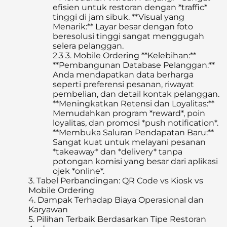
efisien untuk restoran dengan *traffic*
tinggi di jam sibuk. **Visual yang
Menarik:** Layar besar dengan foto
beresolusi tinggi sangat menggugah
selera pelanggan.
2.3
3. Mobile Ordering **Kelebihan:**
**Pembangunan Database Pelanggan:**
Anda mendapatkan data berharga
seperti preferensi pesanan, riwayat
pembelian, dan detail kontak pelanggan.
**Meningkatkan Retensi dan Loyalitas:**
Memudahkan program *reward*, poin
loyalitas, dan promosi *push notification*.
**Membuka Saluran Pendapatan Baru:**
Sangat kuat untuk melayani pesanan
*takeaway* dan *delivery* tanpa
potongan komisi yang besar dari aplikasi
ojek *online*.
3.
Tabel Perbandingan: QR Code vs Kiosk vs
Mobile Ordering
4.
Dampak Terhadap Biaya Operasional dan
Karyawan
5.
Pilihan Terbaik Berdasarkan Tipe Restoran