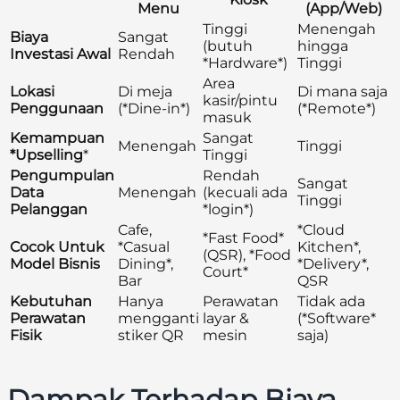
Menu
(App/Web)
Tinggi
Menengah
Biaya
Sangat
(butuh
hingga
Investasi Awal
Rendah
*Hardware*)
Tinggi
Area
Lokasi
Di meja
Di mana saja
kasir/pintu
Penggunaan
(*Dine-in*)
(*Remote*)
masuk
Kemampuan
Sangat
Menengah
Tinggi
*Upselling
*
Tinggi
Pengumpulan
Rendah
Sangat
Data
Menengah
(kecuali ada
Tinggi
Pelanggan
*login*)
Cafe,
*Cloud
*Fast Food*
Cocok Untuk
*Casual
Kitchen*,
(QSR), *Food
Model Bisnis
Dining*,
*Delivery*,
Court*
Bar
QSR
Kebutuhan
Hanya
Perawatan
Tidak ada
Perawatan
mengganti
layar &
(*Software*
Fisik
stiker QR
mesin
saja)
Dampak Terhadap Biaya