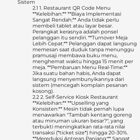
Sistem
2.1
1. Restaurant QR Code Menu
**Kelebihan:** **Biaya Implementasi
Sangat Rendah:** Anda tidak perlu
membeli tablet atau layar besar.
Perangkat kerasnya adalah ponsel
pelanggan itu sendiri. **Turnover Meja
Lebih Cepat:** Pelanggan dapat langsung
memesan saat duduk tanpa menunggu
pramusaji membawa buku menu,
menghemat waktu hingga 15 menit per
meja. **Pembaruan Menu Real-Time:**
Jika suatu bahan habis, Anda dapat
langsung menyembunyikannya dari
sistem (mencegah komplain pesanan
kosong).
2.2
2. Self-Service Kiosk Restaurant
**Kelebihan:** **Upselling yang
Konsisten:** Mesin tidak pernah lupa
menawarkan "Tambah kentang goreng
atau minuman ukuran besar?", yang
terbukti meningkatkan rata-rata nilai
transaksi (*ticket size*) hingga 20-30%.
**Mereduksi Antrean Panjang:** Sangat