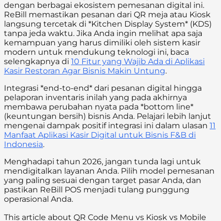
dengan berbagai ekosistem pemesanan digital ini.
ReBill memastikan pesanan dari QR meja atau Kiosk
langsung tercetak di *Kitchen Display System* (KDS)
tanpa jeda waktu. Jika Anda ingin melihat apa saja
kemampuan yang harus dimiliki oleh sistem kasir
modern untuk mendukung teknologi ini, baca
selengkapnya di
10 Fitur yang Wajib Ada di Aplikasi
Kasir Restoran Agar Bisnis Makin Untung
.
Integrasi *end-to-end* dari pesanan digital hingga
pelaporan inventaris inilah yang pada akhirnya
membawa perubahan nyata pada *bottom line*
(keuntungan bersih) bisnis Anda. Pelajari lebih lanjut
mengenai dampak positif integrasi ini dalam ulasan
11
Manfaat Aplikasi Kasir Digital untuk Bisnis F&B di
Indonesia
.
Menghadapi tahun 2026, jangan tunda lagi untuk
mendigitalkan layanan Anda. Pilih model pemesanan
yang paling sesuai dengan target pasar Anda, dan
pastikan ReBill POS menjadi tulang punggung
operasional Anda.
This article about QR Code Menu vs Kiosk vs Mobile