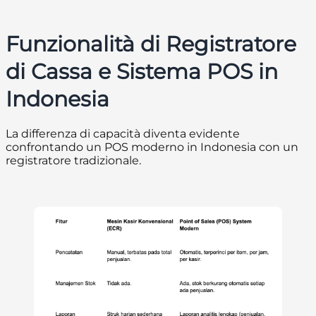
Funzionalità di Registratore
di Cassa e Sistema POS in
Indonesia
La differenza di capacità diventa evidente
confrontando un POS moderno in Indonesia con un
registratore tradizionale.