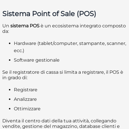
Sistema Point of Sale (POS)
Un
sistema POS
è un ecosistema integrato composto
da:
Hardware (tablet/computer, stampante, scanner,
ecc.)
Software gestionale
Se il registratore di cassa si limita a registrare, il POS è
in grado di:
Registrare
Analizzare
Ottimizzare
Diventa il centro dati della tua attività, collegando
vendite, gestione del magazzino, database clienti e