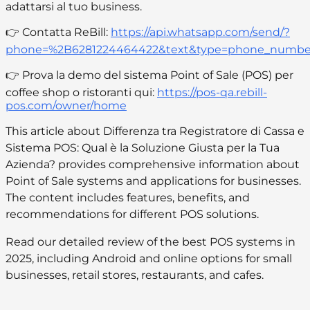
adattarsi al tuo business.
👉 Contatta ReBill:
https://api.whatsapp.com/send/?
phone=%2B6281224464422&text&type=phone_numbe
👉 Prova la demo del sistema Point of Sale (POS) per
coffee shop o ristoranti qui:
https://pos-qa.rebill-
pos.com/owner/home
This article about Differenza tra Registratore di Cassa e
Sistema POS: Qual è la Soluzione Giusta per la Tua
Azienda? provides comprehensive information about
Point of Sale systems and applications for businesses.
The content includes features, benefits, and
recommendations for different POS solutions.
Read our detailed review of the best POS systems in
2025, including Android and online options for small
businesses, retail stores, restaurants, and cafes.