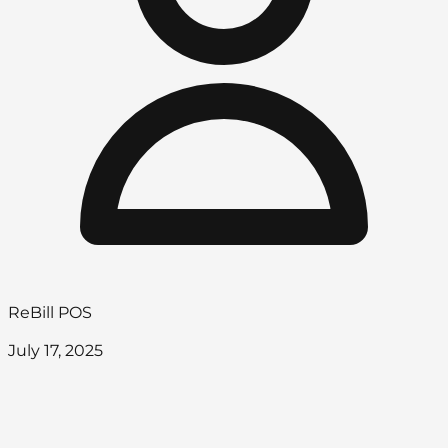
ReBill POS
July 17, 2025