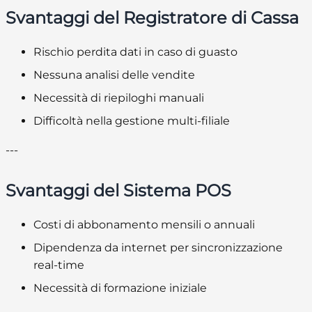
Svantaggi del Registratore di Cassa
Rischio perdita dati in caso di guasto
Nessuna analisi delle vendite
Necessità di riepiloghi manuali
Difficoltà nella gestione multi-filiale
---
Svantaggi del Sistema POS
Costi di abbonamento mensili o annuali
Dipendenza da internet per sincronizzazione
real-time
Necessità di formazione iniziale