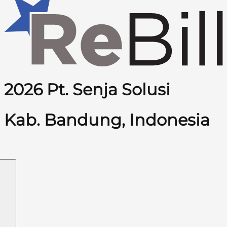
2026 Pt. Senja Solusi
Kab. Bandung, Indonesia