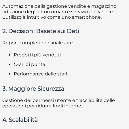
Automazione della gestione vendite e magazzino,
riduzione degli errori umani e servizio più veloce.
L’utilizzo è intuitivo come uno smartphone.
2. Decisioni Basate sui Dati
Report completi per analizzare:
Prodotti più venduti
Orari di punta
Performance dello staff
3. Maggiore Sicurezza
Gestione dei permessi utente e tracciabilità delle
operazioni per ridurre frodi interne.
4. Scalabilità