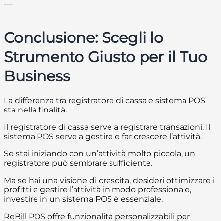
---
Conclusione: Scegli lo
Strumento Giusto per il Tuo
Business
La differenza tra registratore di cassa e sistema POS
sta nella finalità.
Il registratore di cassa serve a registrare transazioni. Il
sistema POS serve a gestire e far crescere l’attività.
Se stai iniziando con un’attività molto piccola, un
registratore può sembrare sufficiente.
Ma se hai una visione di crescita, desideri ottimizzare i
profitti e gestire l’attività in modo professionale,
investire in un sistema POS è essenziale.
ReBill POS offre funzionalità personalizzabili per