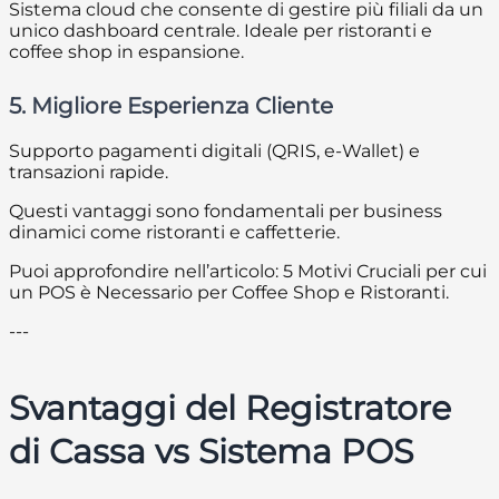
Sistema cloud che consente di gestire più filiali da un
unico dashboard centrale. Ideale per ristoranti e
coffee shop in espansione.
5. Migliore Esperienza Cliente
Supporto pagamenti digitali (QRIS, e-Wallet) e
transazioni rapide.
Questi vantaggi sono fondamentali per business
dinamici come ristoranti e caffetterie.
Puoi approfondire nell’articolo: 5 Motivi Cruciali per cui
un POS è Necessario per Coffee Shop e Ristoranti.
---
Svantaggi del Registratore
di Cassa vs Sistema POS