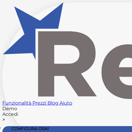
Funzionalità
Prezzi
Blog
Aiuto
Demo
Accedi
CONFIGURA ORA!