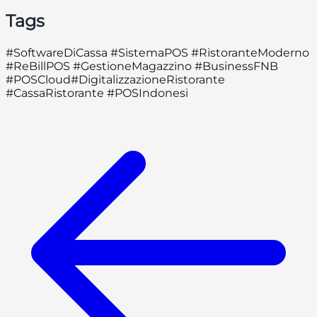
Tags
#SoftwareDiCassa #SistemaPOS #RistoranteModerno
#ReBillPOS #GestioneMagazzino #BusinessFNB
#POSCloud#DigitalizzazioneRistorante
#CassaRistorante #POSIndonesi