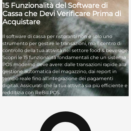
15 Funzionalità del Software di
Cassa che Devi Verificare Prima di
Acquistare
Il software di cassa per ristoranti non è solo uno
strumento per gestire le transazioni, ma il centro di
controllo della tua attività nel settore food & beverage.
Scopri le 15 funzionalità fondamentali che un sistema
POS moderno deve avere: dalle transazioni rapide alla
gestione automatica del magazzino, dai report in
tempo reale fino all’integrazione dei pagamenti
digitali. Assicurati che la tua attività sia più efficiente e
redditizia con ReBill POS.