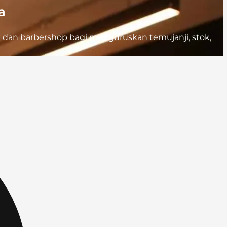
a
n dan barbershop bagi menguruskan temujanji, stok,