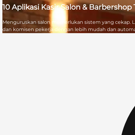
10 Aplikasi Kasir Salon & Barbersho
Menguruskan salon memerlukan sistem yang cekap. Liha
dan komisen pekerja dengan lebih mudah dan automa