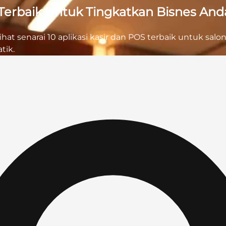
p Terbaik Untuk Tingkatkan Bisnes And
t senarai 10 aplikasi kasir dan POS terbaik untuk salo
tik.