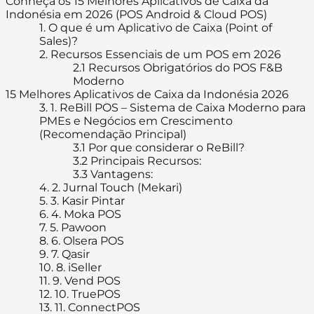
Conheça os 15 Melhores Aplicativos de Caixa da
Indonésia em 2026 (POS Android & Cloud POS)
1.
O que é um Aplicativo de Caixa (Point of
Sales)?
2.
Recursos Essenciais de um POS em 2026
2.1
Recursos Obrigatórios do POS F&B
Moderno
15 Melhores Aplicativos de Caixa da Indonésia 2026
3.
1. ReBill POS – Sistema de Caixa Moderno para
PMEs e Negócios em Crescimento
(Recomendação Principal)
3.1
Por que considerar o ReBill?
3.2
Principais Recursos:
3.3
Vantagens:
4.
2. Jurnal Touch (Mekari)
5.
3. Kasir Pintar
6.
4. Moka POS
7.
5. Pawoon
8.
6. Olsera POS
9.
7. Qasir
10.
8. iSeller
11.
9. Vend POS
12.
10. TruePOS
13.
11. ConnectPOS