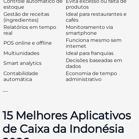
Controle automático de
Evita excesso ou falta de
estoque
produtos
Gestão de receitas
Ideal para restaurantes e
(ingredientes)
cafés
Relatórios em tempo
Monitoramento via
real
smartphone
Funciona mesmo sem
POS online e offline
internet
Multiunidades
Ideal para franquias
Decisões baseadas em
Smart analytics
dados
Contabilidade
Economia de tempo
automática
administrativo
---
15 Melhores Aplicativos
de Caixa da Indonésia