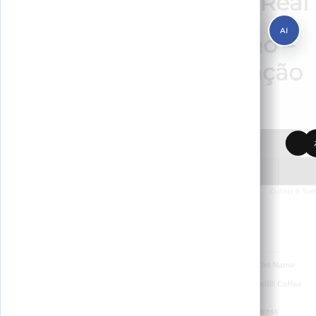
Operações em Tempo Real
AI
Experimente a inovação –
teste nossa demonstração
hoje mesmo.
Testar demo ao vivo