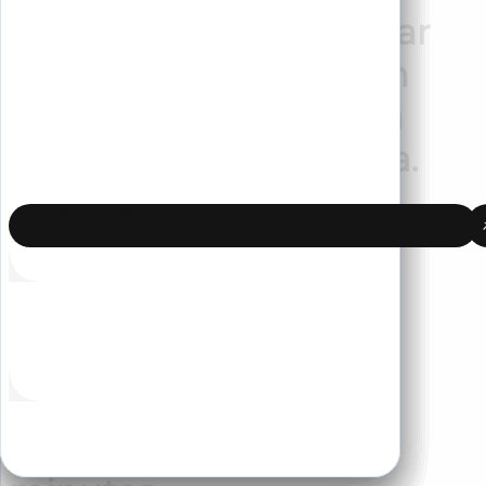
Pronto para transformar
seu negócio? Entre em
contato hoje para uma
consulta personalizada.
Fale Conosco
Comece em poucos