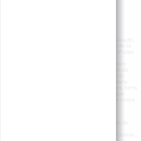
ReBill AI
Conector MCP
Conecte a ReBill ao Claude,
Codex e outros apps de IA
compatíveis com MCP para
que os donos façam
+
perguntas ao vivo sobre
vendas, desempenho do
menu, estoque, custos,
✓
equipe e operação diária.
Identifique bestsellers, itens
+
fracos, risco de estoque
baixo e mudanças de custo
sem abrir relatórios
separados.
Dados ao vivo
Insights de
menu
Risco de
estoque
Controle de custos