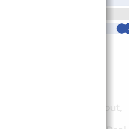
Contate-nos
CONFIGURE AGORA!
PT
ReBill POS: Vendas no
Balcão, QR Self-Checkout,
Online Orders e