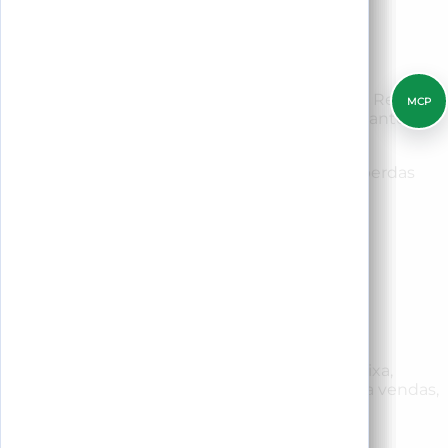
Controle de estoque
01
Acompanhe produtos, ingredientes e
movimentações entre lojas em tempo real. O ReBill
MCP
ajuda a ver estoque baixo, reduzir perdas e manter
itens prontos.
Alertas de estoque
Receitas
Multi-loja
Menos perdas
Ver demo
REBILL POS
Vendas no balcão
Fluxo POS rápido
02
Registre pedidos rápido, envie tarefas para caixa,
conferência e cozinha, e conecte cada conta a vendas,
equipe e estoque.
Checkout rápido
Fluxo de caixa
Roteamento