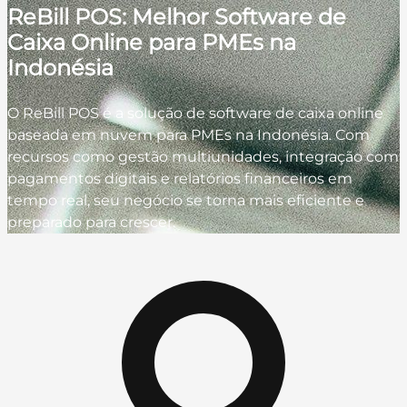
ReBill POS: Melhor Software de
Caixa Online para PMEs na
Indonésia
O ReBill POS é a solução de software de caixa online
baseada em nuvem para PMEs na Indonésia. Com
recursos como gestão multiunidades, integração com
pagamentos digitais e relatórios financeiros em
tempo real, seu negócio se torna mais eficiente e
preparado para crescer.