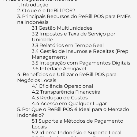
1.
Introdução
2.
O que é o ReBill POS?
3.
Principais Recursos do ReBill POS para PMEs
na Indonésia
3.1
Gestão Multiunidades
3.2
Impostos e Taxa de Serviço por
Unidade
3.3
Relatórios em Tempo Real
3.4
Gestão de Insumos e Receitas (Prep
Management)
3.5
Integração com Pagamentos Digitais
3.6
Interface Amigável
4.
Benefícios de Utilizar o ReBill POS para
Negócios Locais
4.1
Eficiência Operacional
4.2
Transparência Financeira
4.3
Redução de Custos
4.4
Acesso em Qualquer Lugar
5.
Por Que o ReBill POS é Ideal para o Mercado
Indonésio?
5.1
Suporte a Métodos de Pagamento
Locais
5.2
Idioma Indonésio e Suporte Local