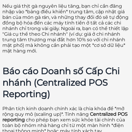
Nếu giá thịt gà nguyên liệu tăng, bạn chỉ cần đăng
nhập vào *bảng điều khiển* trung tâm, cập nhật giá
bán của món gà rán, và những thay đổi đó sẽ tự động
đồng bộ hóa đến các máy tính tiền ở tất cả các chi
nhánh chỉ trong vài giây. Ngoài ra, bạn có thể thiết lập
"Giá cụ thể theo Chi nhánh" (ví dụ: giá ở chi nhánh
trung tâm thương mại đắt hơn 10% so với chi nhánh
mặt phố) mà không cần phải tạo một *cơ sở dữ liệu*
mặt hàng mới.
Báo cáo Doanh số Cấp Chi
nhánh (Centralized POS
Reporting)
Phân tích kinh doanh chính xác là chìa khóa để *mở
rộng quy mô (scaling up)*. Tính năng
Centralized POS
reporting
cho phép bạn xem sức khỏe tài chính của
toàn bộ nhóm nhà hàng chỉ từ một màn hình *điện
thoại thông minh* hoặc máy tính xách tay.