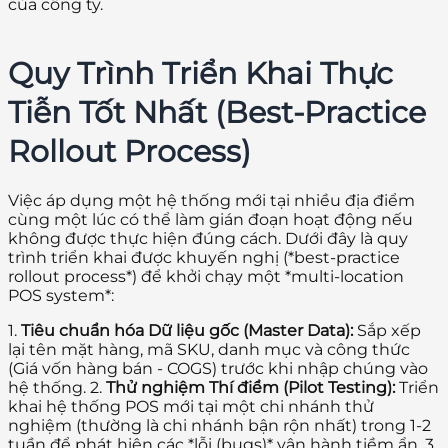
của công ty.
Quy Trình Triển Khai Thực
Tiễn Tốt Nhất (Best-Practice
Rollout Process)
Việc áp dụng một hệ thống mới tại nhiều địa điểm
cùng một lúc có thể làm gián đoạn hoạt động nếu
không được thực hiện đúng cách. Dưới đây là quy
trình triển khai được khuyến nghị (*best-practice
rollout process*) để khởi chạy một *multi-location
POS system*:
1.
Tiêu chuẩn hóa Dữ liệu gốc (Master Data):
Sắp xếp
lại tên mặt hàng, mã SKU, danh mục và công thức
(Giá vốn hàng bán - COGS) trước khi nhập chúng vào
hệ thống. 2.
Thử nghiệm Thí điểm (Pilot Testing):
Triển
khai hệ thống POS mới tại một chi nhánh thử
nghiệm (thường là chi nhánh bận rộn nhất) trong 1-2
tuần để phát hiện các *lỗi (bugs)* vận hành tiềm ẩn. 3.