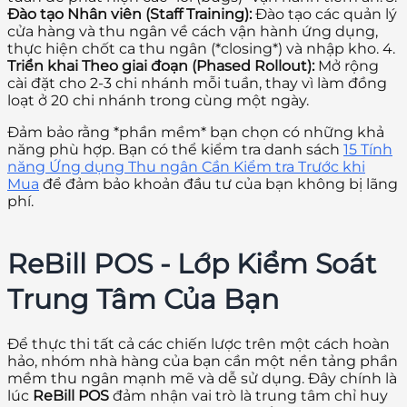
Đào tạo Nhân viên (Staff Training):
Đào tạo các quản lý
cửa hàng và thu ngân về cách vận hành ứng dụng,
thực hiện chốt ca thu ngân (*closing*) và nhập kho. 4.
Triển khai Theo giai đoạn (Phased Rollout):
Mở rộng
cài đặt cho 2-3 chi nhánh mỗi tuần, thay vì làm đồng
loạt ở 20 chi nhánh trong cùng một ngày.
Đảm bảo rằng *phần mềm* bạn chọn có những khả
năng phù hợp. Bạn có thể kiểm tra danh sách
15 Tính
năng Ứng dụng Thu ngân Cần Kiểm tra Trước khi
Mua
để đảm bảo khoản đầu tư của bạn không bị lãng
phí.
ReBill POS - Lớp Kiểm Soát
Trung Tâm Của Bạn
Để thực thi tất cả các chiến lược trên một cách hoàn
hảo, nhóm nhà hàng của bạn cần một nền tảng phần
mềm thu ngân mạnh mẽ và dễ sử dụng. Đây chính là
lúc
ReBill POS
đảm nhận vai trò là trung tâm chỉ huy