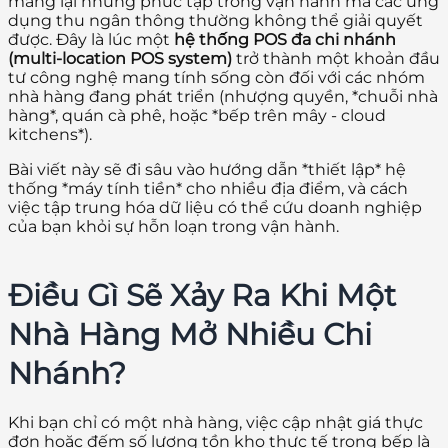
mang lại những phức tạp trong vận hành mà các ứng
dụng thu ngân thông thường không thể giải quyết
được. Đây là lúc một
hệ thống POS đa chi nhánh
(multi-location POS system)
trở thành một khoản đầu
tư công nghệ mang tính sống còn đối với các nhóm
nhà hàng đang phát triển (nhượng quyền, *chuỗi nhà
hàng*, quán cà phê, hoặc *bếp trên mây - cloud
kitchens*).
Bài viết này sẽ đi sâu vào hướng dẫn *thiết lập* hệ
thống *máy tính tiền* cho nhiều địa điểm, và cách
việc tập trung hóa dữ liệu có thể cứu doanh nghiệp
của bạn khỏi sự hỗn loạn trong vận hành.
Điều Gì Sẽ Xảy Ra Khi Một
Nhà Hàng Mở Nhiều Chi
Nhánh?
Khi bạn chỉ có một nhà hàng, việc cập nhật giá thực
đơn hoặc đếm số lượng tồn kho thực tế trong bếp là