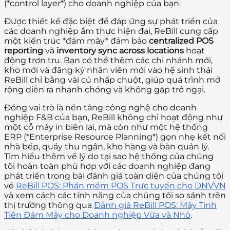
(*control layer*) cho doanh nghiệp của bạn.
Được thiết kế đặc biệt để đáp ứng sự phát triển của
các doanh nghiệp ẩm thực hiện đại, ReBill cung cấp
một kiến trúc *đám mây* đảm bảo
centralized POS
reporting
và
inventory sync across locations
hoạt
động trơn tru. Bạn có thể thêm các chi nhánh mới,
kho mới và đăng ký nhân viên mới vào hệ sinh thái
ReBill chỉ bằng vài cú nhấp chuột, giúp quá trình mở
rộng diễn ra nhanh chóng và không gặp trở ngại.
Đóng vai trò là nền tảng công nghệ cho doanh
nghiệp F&B của bạn, ReBill không chỉ hoạt động như
một cỗ máy in biên lai, mà còn như một hệ thống
ERP (*Enterprise Resource Planning*) gọn nhẹ kết nối
nhà bếp, quầy thu ngân, kho hàng và bàn quản lý.
Tìm hiểu thêm về lý do tại sao hệ thống của chúng
tôi hoàn toàn phù hợp với các doanh nghiệp đang
phát triển trong bài đánh giá toàn diện của chúng tôi
về
ReBill POS: Phần mềm POS Trực tuyến cho DNVVN
và xem cách các tính năng của chúng tôi so sánh trên
thị trường thông qua
Đánh giá ReBill POS: Máy Tính
Tiền Đám Mây cho Doanh nghiệp Vừa và Nhỏ
.