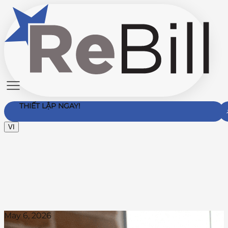
THIẾT LẬP NGAY!
VI
Liên hệ với chúng tôi
May 6, 2026