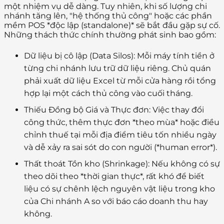
một nhiệm vụ dễ dàng. Tuy nhiên, khi số lượng chi
nhánh tăng lên, "hệ thống thủ công" hoặc các phần
mềm POS *độc lập (standalone)* sẽ bắt đầu gặp sự cố.
Những thách thức chính thường phát sinh bao gồm:
Dữ liệu bị cô lập (Data Silos):
Mỗi máy tính tiền ở
từng chi nhánh lưu trữ dữ liệu riêng. Chủ quán
phải xuất dữ liệu Excel từ mỗi cửa hàng rồi tổng
hợp lại một cách thủ công vào cuối tháng.
Thiếu Đồng bộ Giá và Thực đơn:
Việc thay đổi
công thức, thêm thực đơn *theo mùa* hoặc điều
chỉnh thuế tại mỗi địa điểm tiêu tốn nhiều ngày
và dễ xảy ra sai sót do con người (*human error*).
Thất thoát Tồn kho (Shrinkage):
Nếu không có sự
theo dõi theo *thời gian thực*, rất khó để biết
liệu có sự chênh lệch nguyên vật liệu trong kho
của Chi nhánh A so với báo cáo doanh thu hay
không.