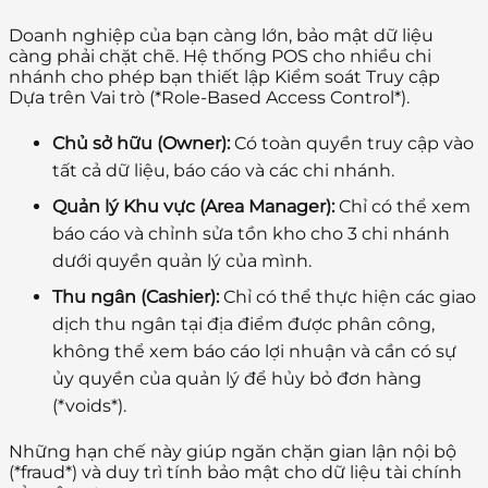
Doanh nghiệp của bạn càng lớn, bảo mật dữ liệu
càng phải chặt chẽ. Hệ thống POS cho nhiều chi
nhánh cho phép bạn thiết lập Kiểm soát Truy cập
Dựa trên Vai trò (*Role-Based Access Control*).
Chủ sở hữu (Owner):
Có toàn quyền truy cập vào
tất cả dữ liệu, báo cáo và các chi nhánh.
Quản lý Khu vực (Area Manager):
Chỉ có thể xem
báo cáo và chỉnh sửa tồn kho cho 3 chi nhánh
dưới quyền quản lý của mình.
Thu ngân (Cashier):
Chỉ có thể thực hiện các giao
dịch thu ngân tại địa điểm được phân công,
không thể xem báo cáo lợi nhuận và cần có sự
ủy quyền của quản lý để hủy bỏ đơn hàng
(*voids*).
Những hạn chế này giúp ngăn chặn gian lận nội bộ
(*fraud*) và duy trì tính bảo mật cho dữ liệu tài chính