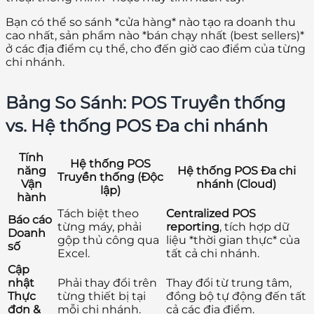
Bạn có thể so sánh *cửa hàng* nào tạo ra doanh thu
cao nhất, sản phẩm nào *bán chạy nhất (best sellers)*
ở các địa điểm cụ thể, cho đến giờ cao điểm của từng
chi nhánh.
Bảng So Sánh: POS Truyền thống
vs. Hệ thống POS Đa chi nhánh
Tính
Hệ thống POS
năng
Hệ thống POS Đa chi
Truyền thống (Độc
Vận
nhánh (Cloud)
lập)
hành
Tách biệt theo
Centralized POS
Báo cáo
từng máy, phải
reporting
, tích hợp dữ
Doanh
gộp thủ công qua
liệu *thời gian thực* của
số
Excel.
tất cả chi nhánh.
Cập
nhật
Phải thay đổi trên
Thay đổi từ trung tâm,
Thực
từng thiết bị tại
đồng bộ tự động đến tất
đơn &
mỗi chi nhánh.
cả các địa điểm.