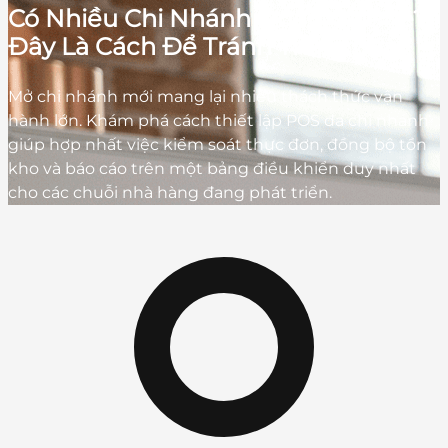
Có Nhiều Chi Nhánh Quán Cà Phê?
Đây Là Cách Để Tránh Thất Thoát
Mở chi nhánh mới mang lại nhiều thách thức vận
hành lớn. Khám phá cách thiết lập POS đa chi nhánh
giúp hợp nhất việc kiểm soát thực đơn, đồng bộ tồn
kho và báo cáo trên một bảng điều khiển duy nhất
cho các chuỗi nhà hàng đang phát triển.