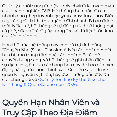
Quản lý chuỗi cung ứng (*supply chain*) là mạch máu
của doanh nghiệp F&B. Hệ thống thu ngân đa chi
nhánh cho phép
inventory sync across locations
. Điều
này có nghĩa là khi thu ngân ở Chi nhánh B bán được
một ly *latte*, hệ thống sẽ tự động trừ đi số lượng hạt
cà phê, sữa và *cốc* giấy trong *cơ sở dữ liệu* tồn kho
của Chi nhánh B.
Hơn thế nữa, hệ thống này còn hỗ trợ tính năng
*Chuyển Kho (Stock Transfers)*. Nếu Chi nhánh A hết
bao bì, kho trung tâm hoặc Chi nhánh B có thể
chuyển hàng sang, và hệ thống sẽ ghi nhận điện tử
sự dịch chuyển của các hàng hóa này để báo cáo biến
động hàng hóa luôn chính xác. Để hiểu sâu hơn về
quản lý nguyên vật liệu, hãy đọc hướng dẫn đầy đủ
của chúng tôi về
Quản lý Tồn kho Kỹ thuật số cho
Nhà hàng & Quán Cà phê năm 2026
.
Quyền Hạn Nhân Viên và
Truy Cập Theo Địa Điểm