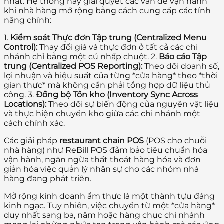
nhất. Hệ thống này giải quyết các vấn đề vận hành
khi nhà hàng mở rộng bằng cách cung cấp các tính
năng chính:
1.
Kiểm soát Thực đơn Tập trung (Centralized Menu
Control):
Thay đổi giá và thực đơn ở tất cả các chi
nhánh chỉ bằng một cú nhấp chuột. 2.
Báo cáo Tập
trung (Centralized POS Reporting):
Theo dõi doanh số,
lợi nhuận và hiệu suất của từng *cửa hàng* theo *thời
gian thực* mà không cần phải tổng hợp dữ liệu thủ
công. 3.
Đồng bộ Tồn kho (Inventory Sync Across
Locations):
Theo dõi sự biến động của nguyên vật liệu
và thực hiện chuyển kho giữa các chi nhánh một
cách chính xác.
Các giải pháp
restaurant chain POS
(POS cho chuỗi
nhà hàng) như ReBill POS đảm bảo tiêu chuẩn hóa
vận hành, ngăn ngừa thất thoát hàng hóa và đơn
giản hóa việc quản lý nhân sự cho các nhóm nhà
hàng đang phát triển.
Mở rộng kinh doanh ẩm thực là một thành tựu đáng
kinh ngạc. Tuy nhiên, việc chuyển từ một *cửa hàng*
duy nhất sang ba, năm hoặc hàng chục chi nhánh