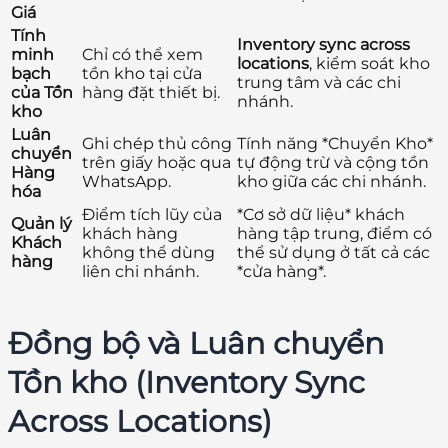
Giá
Tính
Inventory sync across
minh
Chỉ có thể xem
locations
, kiểm soát kho
bạch
tồn kho tại cửa
trung tâm và các chi
của Tồn
hàng đặt thiết bị.
nhánh.
kho
Luân
Ghi chép thủ công
Tính năng *Chuyển Kho*
chuyển
trên giấy hoặc qua
tự động trừ và cộng tồn
Hàng
WhatsApp.
kho giữa các chi nhánh.
hóa
Điểm tích lũy của
*Cơ sở dữ liệu* khách
Quản lý
khách hàng
hàng tập trung, điểm có
Khách
không thể dùng
thể sử dụng ở tất cả các
hàng
liên chi nhánh.
*cửa hàng*.
Đồng bộ và Luân chuyển
Tồn kho (Inventory Sync
Across Locations)