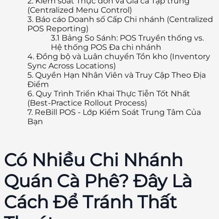
2.
Kiểm soát Thực đơn và Giá cả Tập trung
(Centralized Menu Control)
3.
Báo cáo Doanh số Cấp Chi nhánh (Centralized
POS Reporting)
3.1
Bảng So Sánh: POS Truyền thống vs.
Hệ thống POS Đa chi nhánh
4.
Đồng bộ và Luân chuyển Tồn kho (Inventory
Sync Across Locations)
5.
Quyền Hạn Nhân Viên và Truy Cập Theo Địa
Điểm
6.
Quy Trình Triển Khai Thực Tiễn Tốt Nhất
(Best-Practice Rollout Process)
7.
ReBill POS - Lớp Kiểm Soát Trung Tâm Của
Bạn
Có Nhiều Chi Nhánh
Quán Cà Phê? Đây Là
Cách Để Tránh Thất