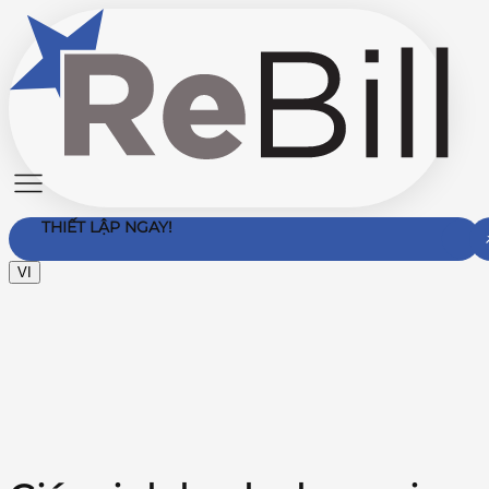
THIẾT LẬP NGAY!
VI
Liên hệ với chúng tôi