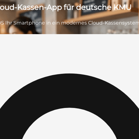
Cloud-Kassen-App für deutsche KMU
l POS Ihr Smartphone in ein modernes Cloud-Kassensystem