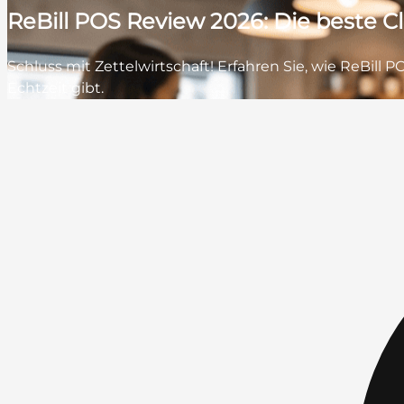
ReBill POS Review 2026: Die beste 
Schluss mit Zettelwirtschaft! Erfahren Sie, wie ReBil
Echtzeit gibt.