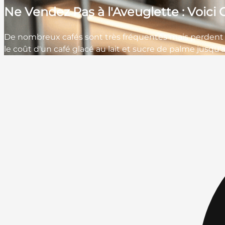
Ne Vendez Pas à l'Aveuglette : Voici 
De nombreux cafés sont très fréquentés mais perdent 
le coût d'un café glacé au lait et sucre de palme jusqu'a