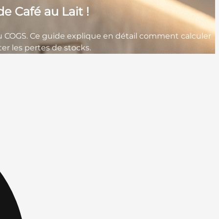
e Café au Lait !
u COGS. Ce guide explique en détail comment calculer
ter les pertes de stocks.