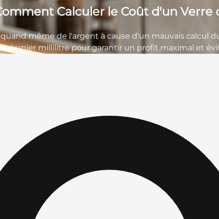
Comment Calculer le Coût d'un Verre d
quand même de l'argent à cause d'un mauvais calcul d
u dernier millilitre pour garantir un profit maximal et évi