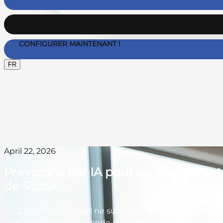
Nous Contacter
CONFIGURER MAINTENANT !
FR
April 22, 2026
Prévisions par IA pour les Restaurant
de Stock
En 2026, l'instinct seul ne suffit plus pour gérer un res
avec précision la demande des clients. Découvrez comm