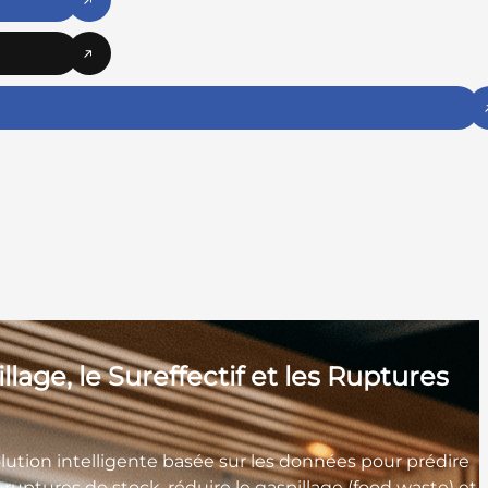
age, le Sureffectif et les Ruptures
solution intelligente basée sur les données pour prédire
ptures de stock, réduire le gaspillage (food waste) et