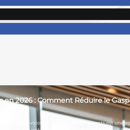
s en 2026 : Comment Réduire le Gaspill
taurant. La prévision par IA pour les restaurants est une 
ent l'IA des systèmes POS modernes peut prévenir les ru