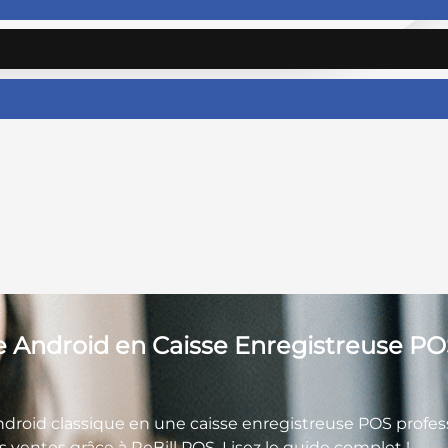
ndroid en Caisse Enregistreuse POS
oid classique en une caisse enregistreuse POS profess
 ventes grâce à ReBill POS. Lisez le guide complet !