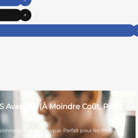
 Avancée (À Moindre Coût, Profit
ionnelle et économique. Parfait pour les PME