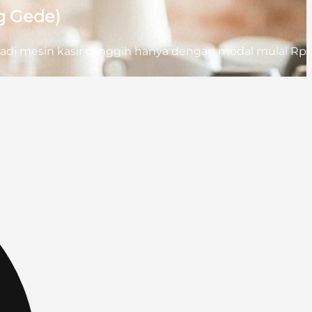
g Gede)
adi mesin kasir canggih hanya dengan modal mulai Rp