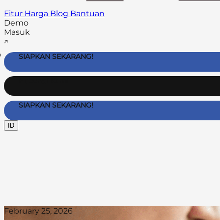
Fitur
Harga
Blog
Bantuan
Demo
Masuk
SIAPKAN SEKARANG!
Hubungi Kami
SIAPKAN SEKARANG!
ID
February 25, 2026