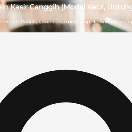
n Kasir Canggih (Modal Kecil, Untun
 murah. Padahal, Anda bisa menyulap HP Android menj