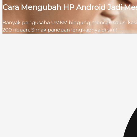
Cara Mengubah HP Android Jadi Mesi
Banyak pengusaha UMKM bingung mencari solusi kasir
200 ribuan. Simak panduan lengkapnya di sini!