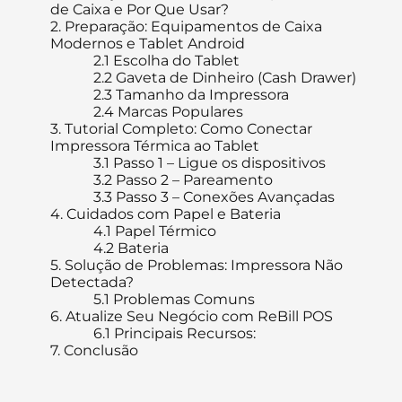
de Caixa e Por Que Usar?
2.
Preparação: Equipamentos de Caixa
Modernos e Tablet Android
2.1
Escolha do Tablet
2.2
Gaveta de Dinheiro (Cash Drawer)
2.3
Tamanho da Impressora
2.4
Marcas Populares
3.
Tutorial Completo: Como Conectar
Impressora Térmica ao Tablet
3.1
Passo 1 – Ligue os dispositivos
3.2
Passo 2 – Pareamento
3.3
Passo 3 – Conexões Avançadas
4.
Cuidados com Papel e Bateria
4.1
Papel Térmico
4.2
Bateria
5.
Solução de Problemas: Impressora Não
Detectada?
5.1
Problemas Comuns
6.
Atualize Seu Negócio com ReBill POS
6.1
Principais Recursos:
7.
Conclusão