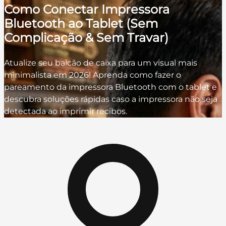
Como Conectar Impressora
Bluetooth ao Tablet (Sem
Complicação & Sem Travar)
Atualize seu balcão de caixa para um visual mais
minimalista em 2026! Aprenda como fazer o
pareamento da impressora Bluetooth com o tablet e
descubra soluções rápidas caso a impressora não seja
detectada ao imprimir recibos.