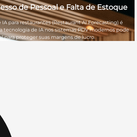
esso de Pessoal e Falta de Estoque
 IA para restaurantes (Restaurant AI Forecasting) é
 a tecnologia de IA nos sistemas PDV modernos pode
oal para proteger suas margens de lucro.