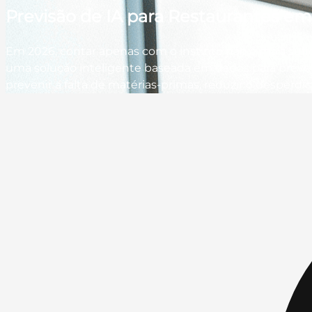
Previsão de IA para Restaurantes em
Em 2026, contar apenas com o instinto não é mais sufic
uma solução inteligente baseada em dados para preve
prevenir a falta de matérias-primas, reduzir o desperdí