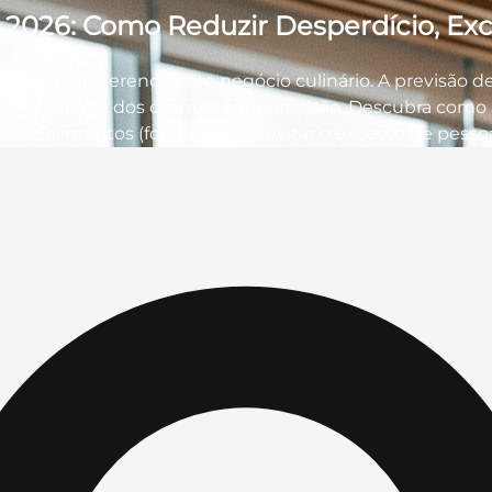
 2026: Como Reduzir Desperdício, Exc
iente para gerenciar um negócio culinário. A previsão de
r a demanda dos clientes com precisão. Descubra como
cio de alimentos (food waste) e evitar o excesso de pess