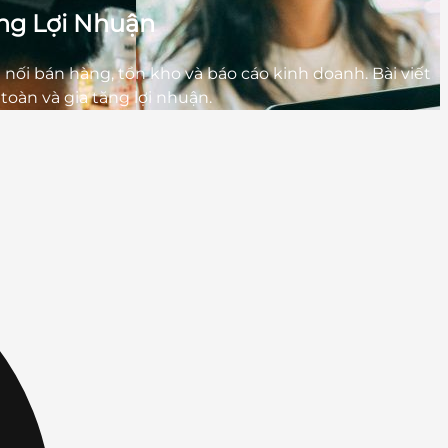
ng Lợi Nhuận
ối bán hàng, tồn kho và báo cáo kinh doanh. Bài viết
oàn và gia tăng lợi nhuận.