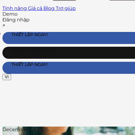
Tính năng
Giá cả
Blog
Trợ giúp
Demo
Đăng nhập
THIẾT LẬP NGAY!
Liên hệ với chúng tôi
THIẾT LẬP NGAY!
VI
December 23, 2025