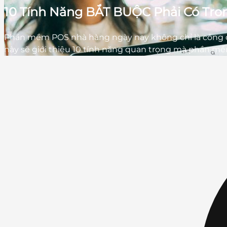
10 Tính Năng BẮT BUỘC Phải Có Tr
Phần mềm POS nhà hàng ngày nay không chỉ là công cụ 
này sẽ giới thiệu 10 tính năng quan trọng mà phần mề