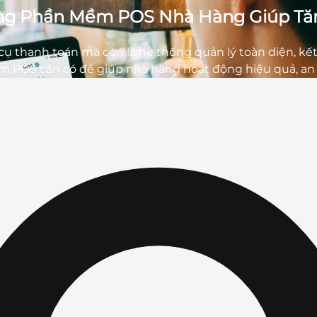
ong Phần Mềm POS Nhà Hàng Giúp Tă
thanh toán mà còn là hệ thống quản lý toàn diện, kết n
m POS cần có để giúp nhà hàng hoạt động hiệu quả, an t