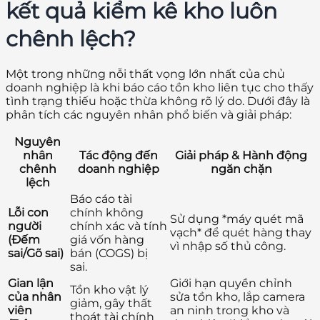
kết quả kiểm kê kho luôn
chênh lệch?
Một trong những nỗi thất vọng lớn nhất của chủ
doanh nghiệp là khi báo cáo tồn kho liên tục cho thấy
tình trạng thiếu hoặc thừa không rõ lý do. Dưới đây là
phân tích các nguyên nhân phổ biến và giải pháp:
Nguyên
nhân
Tác động đến
Giải pháp & Hành động
chênh
doanh nghiệp
ngăn chặn
lệch
Báo cáo tài
Lỗi con
chính không
Sử dụng *máy quét mã
người
chính xác và tính
vạch* để quét hàng thay
(Đếm
giá vốn hàng
vì nhập số thủ công.
sai/Gõ sai)
bán (COGS) bị
sai.
Gian lận
Giới hạn quyền chỉnh
Tồn kho vật lý
của nhân
sửa tồn kho, lắp camera
giảm, gây thất
viên
an ninh trong kho và
thoát tài chính