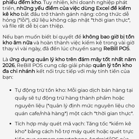
phiếu đếm kho
. Tuy nhiên, khi doanh nghiệp phát
triển,
những yếu điểm của việc dùng Excel để kiểm
kê kho
bắt đầu trở thành gánh nặng: công thức dễ
hỏng (*lỗi*), dữ liệu không cập nhật *thời gian thực*,
và file rất dễ bị can thiệp.
Nếu bạn muốn biết bí quyết để
không bao giờ bị tồn
kho âm nữa
và hoàn thành việc kiểm kê trong vài giờ
thay vì vài ngày, đã đến lúc chuyển sang
ReBill POS
.
Là
ứng dụng quản lý kho trên đám mây tốt nhất năm
2026
, ReBill POS cung cấp giải pháp
quản lý tồn kho
đa chi nhánh
kết nối trực tiếp với máy tính tiền của
bạn:
Tự động trừ tồn kho:
Mỗi giao dịch bán hàng tại
quầy sẽ tự động trừ hàng thành phẩm hoặc
nguyên liệu (*quản lý định mức nguyên liệu cho
quán cafe/nhà hàng*) một cách *thời gian thực*.
Tích hợp máy quét mã vạch:
Tăng tốc *kiểm kê
kho* bằng cách hỗ trợ máy quét hoặc quét trực