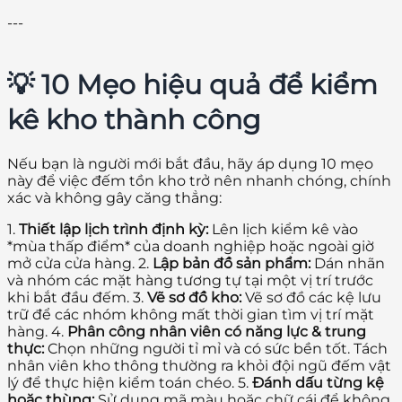
---
💡 10 Mẹo hiệu quả để kiểm
kê kho thành công
Nếu bạn là người mới bắt đầu, hãy áp dụng 10 mẹo
này để việc đếm tồn kho trở nên nhanh chóng, chính
xác và không gây căng thẳng:
1.
Thiết lập lịch trình định kỳ:
Lên lịch kiểm kê vào
*mùa thấp điểm* của doanh nghiệp hoặc ngoài giờ
mở cửa cửa hàng. 2.
Lập bản đồ sản phẩm:
Dán nhãn
và nhóm các mặt hàng tương tự tại một vị trí trước
khi bắt đầu đếm. 3.
Vẽ sơ đồ kho:
Vẽ sơ đồ các kệ lưu
trữ để các nhóm không mất thời gian tìm vị trí mặt
hàng. 4.
Phân công nhân viên có năng lực & trung
thực:
Chọn những người tỉ mỉ và có sức bền tốt. Tách
nhân viên kho thông thường ra khỏi đội ngũ đếm vật
lý để thực hiện kiểm toán chéo. 5.
Đánh dấu từng kệ
hoặc thùng:
Sử dụng mã màu hoặc chữ cái để không