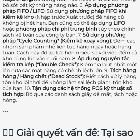
bỏ sót bất kỳ thùng hàng nào. 6.
Áp dụng phương
pháp FIFO / LIFO:
Sử dụng
phương pháp FIFO khi
kiểm kê kho
(Nhập trước Xuất trước) để hàng cũ
không bị hết hạn. Bạn cũng có thể áp dụng
LIFO
hoặc
phương pháp chi phí trung bình
tùy theo chính
sách kế toán của công ty bạn. 7.
Sử dụng phương
pháp *Cycle Counting* (Kiểm kê xoay vòng):
Đếm các
nhóm sản phẩm nhỏ liên tục hàng ngày hoặc hàng
tuần. Cách này đỡ áp lực hơn nhiều so với việc đếm cả
kho cùng lúc vào cuối năm. 8.
Áp dụng nguyên tắc
kiểm tra kép (*Double Check*):
Kiểm tra lại ít nhất một
lần nữa các mặt hàng có chênh lệch lớn. 9.
Tách hàng
hỏng / Hàng chết (*Dead Stock*):
Biết cách xử lý hàng
tồn kho lỗi thời để không làm sai lệch giá trị tồn kho
của bạn. 10.
Tận dụng các hệ thống POS kỹ thuật số
tích hợp:
Bỏ qua các danh sách giấy dễ mất, rách hoặc
hỏng.
---
🕵️‍♂️ Giải quyết vấn đề: Tại sao