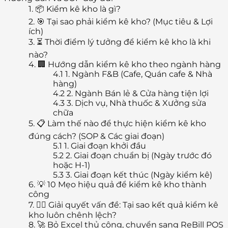
1.
📦 Kiểm kê kho là gì?
2.
🎯 Tại sao phải kiểm kê kho? (Mục tiêu & Lợi
ích)
3.
⏳ Thời điểm lý tưởng để kiểm kê kho là khi
nào?
4.
🏢 Hướng dẫn kiểm kê kho theo ngành hàng
4.1
1. Ngành F&B (Cafe, Quán cafe & Nhà
hàng)
4.2
2. Ngành Bán lẻ & Cửa hàng tiện lợi
4.3
3. Dịch vụ, Nhà thuốc & Xưởng sửa
chữa
5.
📋 Làm thế nào để thực hiện kiểm kê kho
đúng cách? (SOP & Các giai đoạn)
5.1
1. Giai đoạn khởi đầu
5.2
2. Giai đoạn chuẩn bị (Ngày trước đó
hoặc H-1)
5.3
3. Giai đoạn kết thúc (Ngày kiểm kê)
6.
💡 10 Mẹo hiệu quả để kiểm kê kho thành
công
7.
🕵️‍♂️ Giải quyết vấn đề: Tại sao kết quả kiểm kê
kho luôn chênh lệch?
8.
🚀 Bỏ Excel thủ công, chuyển sang ReBill POS