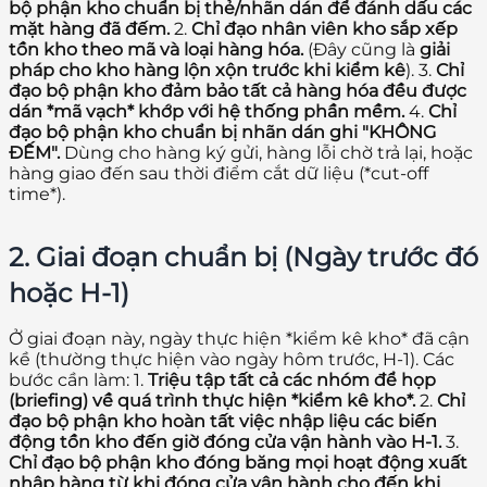
bộ phận kho chuẩn bị thẻ/nhãn dán để đánh dấu các
mặt hàng đã đếm.
2.
Chỉ đạo nhân viên kho sắp xếp
tồn kho theo mã và loại hàng hóa.
(Đây cũng là
giải
pháp cho kho hàng lộn xộn trước khi kiểm kê
). 3.
Chỉ
đạo bộ phận kho đảm bảo tất cả hàng hóa đều được
dán *mã vạch* khớp với hệ thống phần mềm.
4.
Chỉ
đạo bộ phận kho chuẩn bị nhãn dán ghi "KHÔNG
ĐẾM".
Dùng cho hàng ký gửi, hàng lỗi chờ trả lại, hoặc
hàng giao đến sau thời điểm cắt dữ liệu (*cut-off
time*).
2. Giai đoạn chuẩn bị (Ngày trước đó
hoặc H-1)
Ở giai đoạn này, ngày thực hiện *kiểm kê kho* đã cận
kề (thường thực hiện vào ngày hôm trước, H-1). Các
bước cần làm: 1.
Triệu tập tất cả các nhóm để họp
(briefing) về quá trình thực hiện *kiểm kê kho*.
2.
Chỉ
đạo bộ phận kho hoàn tất việc nhập liệu các biến
động tồn kho đến giờ đóng cửa vận hành vào H-1.
3.
Chỉ đạo bộ phận kho đóng băng mọi hoạt động xuất
nhập hàng từ khi đóng cửa vận hành cho đến khi