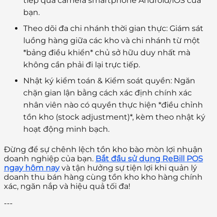
tiếp qua camera smartphone Android/iOS của
bạn.
Theo dõi đa chi nhánh thời gian thực:
Giám sát
luồng hàng giữa các kho và chi nhánh từ một
*bảng điều khiển* chủ sở hữu duy nhất mà
không cần phải đi lại trực tiếp.
Nhật ký kiểm toán & Kiểm soát quyền:
Ngăn
chặn gian lận bằng cách xác định chính xác
nhân viên nào có quyền thực hiện *điều chỉnh
tồn kho (stock adjustment)*, kèm theo nhật ký
hoạt động minh bạch.
Đừng để sự chênh lệch tồn kho bào mòn lợi nhuận
doanh nghiệp của bạn.
Bắt đầu sử dụng ReBill POS
ngay hôm nay
và tận hưởng sự tiện lợi khi quản lý
doanh thu bán hàng cùng tồn kho kho hàng chính
xác, ngăn nắp và hiệu quả tối đa!
---