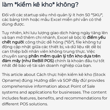
làm *kiểm kê kho* không?
Đối với các startup siêu nhỏ quản lý ít hơn 50 *SKU*,
các bảng tính hoặc mẫu Excel miễn phí vẫn có thể
dùng được.
Tuy nhiên, khi lưu lượng giao dịch hàng ngày tăng lên
và bạn mở thêm chi nhánh, Excel sẽ bộc lộ
điểm yếu
chết người
: công thức dễ hỏng (*lỗi*), file không tự
động cập nhật giữa các thiết bị, và dữ liệu rất dễ bị
can thiệp bởi nhân viên không trung thực. Việc
chuyển sang
phần mềm quản lý tồn kho dựa trên
đám mây (như ReBill POS)
chính là khoản đầu tư tốt
nhất để bảo vệ tài sản doanh nghiệp của bạn.
This article about Cách thực hiện kiểm kê kho (Stock
Opname) đúng: Hướng dẫn và SOP đầy đủ! provides
comprehensive information about Point of Sale
systems and applications for businesses. The content
includes features, benefits, and recommendations for
different POS solutions.