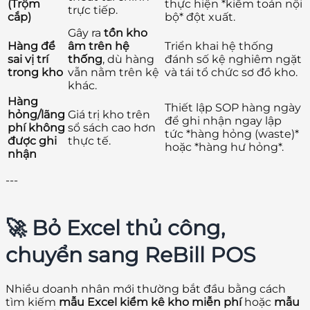
(Trộm
thực hiện *kiểm toán nội
trực tiếp.
cắp)
bộ* đột xuất.
Gây ra
tồn kho
Hàng để
âm trên hệ
Triển khai hệ thống
sai vị trí
thống
, dù hàng
đánh số kệ nghiêm ngặt
trong kho
vẫn nằm trên kệ
và tái tổ chức sơ đồ kho.
khác.
Hàng
Thiết lập SOP hàng ngày
hỏng/lãng
Giá trị kho trên
để ghi nhận ngay lập
phí không
sổ sách cao hơn
tức *hàng hỏng (waste)*
được ghi
thực tế.
hoặc *hàng hư hỏng*.
nhận
---
🚀 Bỏ Excel thủ công,
chuyển sang ReBill POS
Nhiều doanh nhân mới thường bắt đầu bằng cách
tìm kiếm
mẫu Excel kiểm kê kho miễn phí
hoặc
mẫu