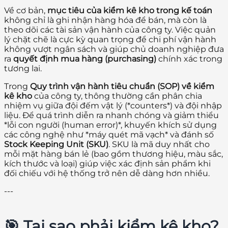
Về cơ bản,
mục tiêu của kiểm kê kho trong kế toán
không chỉ là ghi nhận hàng hóa để bán, mà còn là
theo dõi các tài sản vận hành của công ty. Việc quản
lý chặt chẽ là cực kỳ quan trọng để chi phí vận hành
không vượt ngân sách và giúp chủ doanh nghiệp đưa
ra
quyết định mua hàng (purchasing)
chính xác trong
tương lai.
Trong
Quy trình vận hành tiêu chuẩn (SOP) về kiểm
kê kho
của công ty, thông thường cần phân chia
nhiệm vụ giữa đội đếm vật lý (*counters*) và đội nhập
liệu. Để quá trình diễn ra nhanh chóng và giảm thiểu
*lỗi con người (human error)*, khuyến khích sử dụng
các công nghệ như *máy quét mã vạch* và đánh số
Stock Keeping Unit (SKU)
. SKU là mã duy nhất cho
mỗi mặt hàng bán lẻ (bao gồm thương hiệu, màu sắc,
kích thước và loại) giúp việc xác định sản phẩm khi
đối chiếu với hệ thống trở nên dễ dàng hơn nhiều.
---
🎯 Tại sao phải kiểm kê kho?