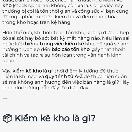
kho
(stock opname) không còn xa lạ. Công việc này
thường bị coi là tốn thời gian và công sức vì bạn cùng
đội ngũ phải trực tiếp kiểm tra và đếm hàng hóa
trong kho hoặc trên kệ hàng.
Hơn thế nữa, khi tính toán tồn kho, không được phép
có sai sót hay bỏ sót bất kỳ mặt hàng nào. Nếu làm sai
hoặc
lười biếng trong việc kiểm kê kho
, hệ quả sẽ ảnh
hưởng trực tiếp đến
báo cáo tồn kho
, gây thất thoát
tài chính và tạo ra sự hỗn loạn trong vận hành kinh
doanh.
Vậy,
kiểm kê kho là gì
, thời điểm lý tưởng để thực
hiện là khi nào, và
quy trình từ A-Z
để thực hiện suôn
sẻ mà không ảnh hưởng đến việc bán hàng là gì? Hãy
theo dõi hướng dẫn đầy đủ dưới đây!
---
📦 Kiểm kê kho là gì?