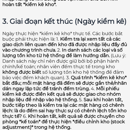
hoàn tất *kiểm kê kho*.
3. Giai đoạn kết thúc (Ngày kiểm kê)
Ngày thực hiện *kiểm kê kho* thực tế. Các bước bắt
buộc phải thực hiện là: 1.
Kiểm tra lại xem tất cả các
giao dịch liên quan đến kho đã được nhập liệu đầy đủ
vào chương trình chưa.
2.
In danh sách các loại và số
lượng tồn kho từ hệ thống để làm hướng dẫn.
(Lưu ý:
Danh sách này chỉ nên được giữ bởi bộ phận hành
chính/kế toán; nhân viên đếm thực tế trong kho
không được biết
số lượng tồn kho hệ thống để đảm
bảo việc đếm khách quan). 3.
Quá trình *kiểm kê kho*
bắt đầu; mỗi mặt hàng đã đếm sẽ được gắn thẻ/nhãn
dán ngay lập tức để tránh đếm trùng.
4.
Mỗi phiếu
kiểm kê được điền kết quả sẽ được giao cho nhóm
nhập liệu để nhập vào hệ thống.
5.
Sau khi hoàn tất,
bước tiếp theo là kiểm tra lại các mặt hàng có chênh
lệch: là do đếm sai hay thực sự có chênh lệch tồn kho
thực tế?
6.
Khi hoàn tất, kết quả sẽ được chuyển cho
phòng *kế toán* để thực hiện *điều chỉnh kho (stock
adjustment)* trong hệ thống.