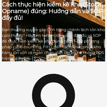
Cách thực hiện kiểm kê kho (Stock
Opname) đúng: Hướng dẫn và SOP
đầy đủ!
Bạn thường xuyên gặp tình trạng chênh lệch tồn kho
cuối tháng? Hãy tìm hiểu hướng dẫn đầy đủ và SOP
để thực hiện kiểm kê kho đúng cách — từ phương
pháp cycle counting, FIFO, đến cách khắc phục kho
hàng lộn xộn và ngăn chặn gian lận với hệ thống POS
hiện đại ReBill.