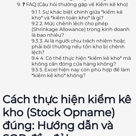
9.
❓ FAQ (Câu hỏi thường gặp về Kiểm kê kho)
9.1
1. Sự khác biệt chính giữa *kiểm kê
kho* và *kiểm toán kho* là gì?
9.2
2. Mức chênh lệch cho phép
(Shrinkage Allowance) trong kinh doanh
là bao nhiêu?
9.3
3. Ai là người chịu trách nhiệm hoặc
phải bồi thường nếu tồn kho bị chênh
lệch?
9.4
4. Có thể thực hiện *kiểm kê kho* mà
không cần đóng cửa hàng không?
9.5
5. Excel hiện nay còn phù hợp để làm
*kiểm kê kho* không?
Cách thực hiện kiểm kê
kho (Stock Opname)
đúng: Hướng dẫn và