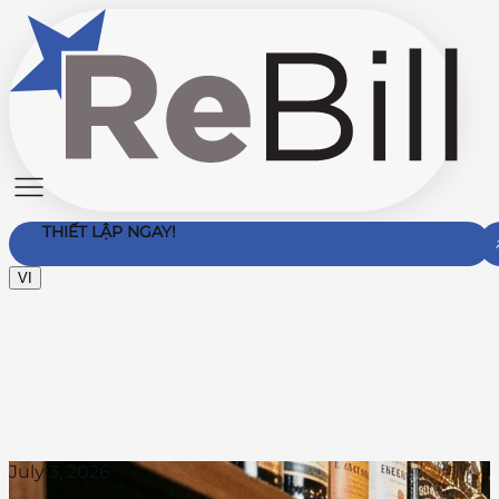
THIẾT LẬP NGAY!
VI
Liên hệ với chúng tôi
July 3, 2026