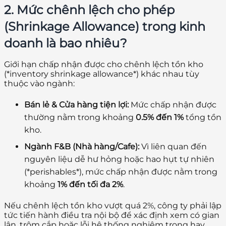
2. Mức chênh lệch cho phép
(Shrinkage Allowance) trong kinh
doanh là bao nhiêu?
Giới hạn chấp nhận được cho chênh lệch tồn kho
(*inventory shrinkage allowance*) khác nhau tùy
thuộc vào ngành:
Bán lẻ & Cửa hàng tiện lợi:
Mức chấp nhận được
thường nằm trong khoảng
0.5% đến 1%
tổng tồn
kho.
Ngành F&B (Nhà hàng/Cafe):
Vì liên quan đến
nguyên liệu dễ hư hỏng hoặc hao hụt tự nhiên
(*perishables*), mức chấp nhận được nằm trong
khoảng
1% đến tối đa 2%
.
Nếu chênh lệch tồn kho vượt quá 2%, công ty phải lập
tức tiến hành điều tra nội bộ để xác định xem có gian
lận, trộm cắp hoặc lỗi hệ thống nghiêm trọng hay