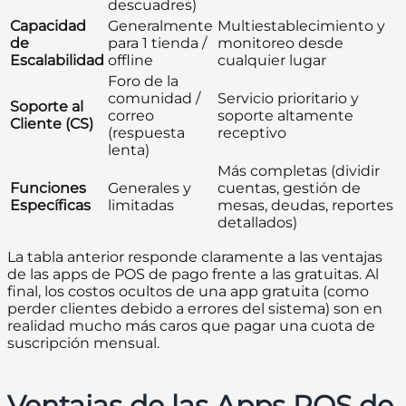
descuadres)
Capacidad
Generalmente
Multiestablecimiento y
de
para 1 tienda /
monitoreo desde
Escalabilidad
offline
cualquier lugar
Foro de la
comunidad /
Servicio prioritario y
Soporte al
correo
soporte altamente
Cliente (CS)
(respuesta
receptivo
lenta)
Más completas (dividir
Funciones
Generales y
cuentas, gestión de
Específicas
limitadas
mesas, deudas, reportes
detallados)
La tabla anterior responde claramente a las ventajas
de las apps de POS de pago frente a las gratuitas. Al
final, los costos ocultos de una app gratuita (como
perder clientes debido a errores del sistema) son en
realidad mucho más caros que pagar una cuota de
suscripción mensual.
Ventajas de las Apps POS de