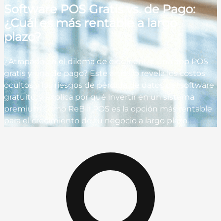
Software POS Gratis vs. de Pago:
¿Cuál es más rentable a largo
plazo?
¿Atrapado en el dilema de elegir entre una app POS
gratis y una de pago? Este artículo revela los costos
ocultos y los riesgos de pérdida de datos del software
gratuito, y explica por qué invertir en un sistema
premium como ReBill POS es la opción más rentable
para el crecimiento de tu negocio a largo plazo.