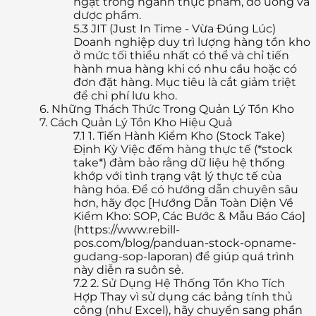
ngặt trong ngành thực phẩm, đồ uống và
dược phẩm.
5.3
JIT (Just In Time - Vừa Đúng Lúc)
Doanh nghiệp duy trì lượng hàng tồn kho
ở mức tối thiểu nhất có thể và chỉ tiến
hành mua hàng khi có nhu cầu hoặc có
đơn đặt hàng. Mục tiêu là cắt giảm triệt
để chi phí lưu kho.
6.
Những Thách Thức Trong Quản Lý Tồn Kho
7.
Cách Quản Lý Tồn Kho Hiệu Quả
7.1
1. Tiến Hành Kiểm Kho (Stock Take)
Định Kỳ Việc đếm hàng thực tế (*stock
take*) đảm bảo rằng dữ liệu hệ thống
khớp với tình trạng vật lý thực tế của
hàng hóa. Để có hướng dẫn chuyên sâu
hơn, hãy đọc [Hướng Dẫn Toàn Diện Về
Kiểm Kho: SOP, Các Bước & Mẫu Báo Cáo]
(https://www.rebill-
pos.com/blog/panduan-stock-opname-
gudang-sop-laporan) để giúp quá trình
này diễn ra suôn sẻ.
7.2
2. Sử Dụng Hệ Thống Tồn Kho Tích
Hợp Thay vì sử dụng các bảng tính thủ
công (như Excel), hãy chuyển sang phần