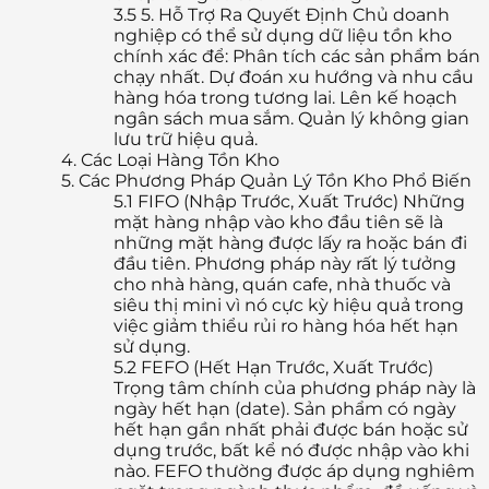
3.5
5. Hỗ Trợ Ra Quyết Định Chủ doanh
nghiệp có thể sử dụng dữ liệu tồn kho
chính xác để: Phân tích các sản phẩm bán
chạy nhất. Dự đoán xu hướng và nhu cầu
hàng hóa trong tương lai. Lên kế hoạch
ngân sách mua sắm. Quản lý không gian
lưu trữ hiệu quả.
4.
Các Loại Hàng Tồn Kho
5.
Các Phương Pháp Quản Lý Tồn Kho Phổ Biến
5.1
FIFO (Nhập Trước, Xuất Trước) Những
mặt hàng nhập vào kho đầu tiên sẽ là
những mặt hàng được lấy ra hoặc bán đi
đầu tiên. Phương pháp này rất lý tưởng
cho nhà hàng, quán cafe, nhà thuốc và
siêu thị mini vì nó cực kỳ hiệu quả trong
việc giảm thiểu rủi ro hàng hóa hết hạn
sử dụng.
5.2
FEFO (Hết Hạn Trước, Xuất Trước)
Trọng tâm chính của phương pháp này là
ngày hết hạn (date). Sản phẩm có ngày
hết hạn gần nhất phải được bán hoặc sử
dụng trước, bất kể nó được nhập vào khi
nào. FEFO thường được áp dụng nghiêm