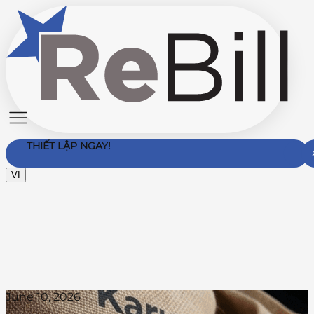
THIẾT LẬP NGAY!
VI
Liên hệ với chúng tôi
June 10, 2026