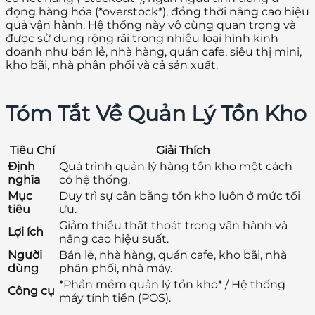
đọng hàng hóa (*overstock*), đồng thời nâng cao hiệu
quả vận hành. Hệ thống này vô cùng quan trọng và
được sử dụng rộng rãi trong nhiều loại hình kinh
doanh như bán lẻ, nhà hàng, quán cafe, siêu thị mini,
kho bãi, nhà phân phối và cả sản xuất.
Tóm Tắt Về Quản Lý Tồn Kho
Tiêu Chí
Giải Thích
Định
Quá trình quản lý hàng tồn kho một cách
nghĩa
có hệ thống.
Mục
Duy trì sự cân bằng tồn kho luôn ở mức tối
tiêu
ưu.
Giảm thiểu thất thoát trong vận hành và
Lợi ích
nâng cao hiệu suất.
Người
Bán lẻ, nhà hàng, quán cafe, kho bãi, nhà
dùng
phân phối, nhà máy.
*Phần mềm quản lý tồn kho* / Hệ thống
Công cụ
máy tính tiền (POS).