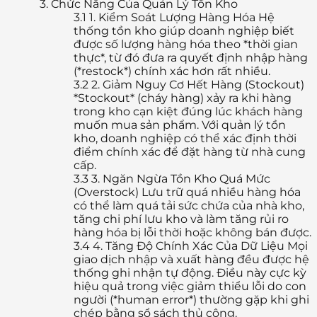
3.
Chức Năng Của Quản Lý Tồn Kho
3.1
1. Kiểm Soát Lượng Hàng Hóa Hệ
thống tồn kho giúp doanh nghiệp biết
được số lượng hàng hóa theo *thời gian
thực*, từ đó đưa ra quyết định nhập hàng
(*restock*) chính xác hơn rất nhiều.
3.2
2. Giảm Nguy Cơ Hết Hàng (Stockout)
*Stockout* (cháy hàng) xảy ra khi hàng
trong kho cạn kiệt đúng lúc khách hàng
muốn mua sản phẩm. Với quản lý tồn
kho, doanh nghiệp có thể xác định thời
điểm chính xác để đặt hàng từ nhà cung
cấp.
3.3
3. Ngăn Ngừa Tồn Kho Quá Mức
(Overstock) Lưu trữ quá nhiều hàng hóa
có thể làm quá tải sức chứa của nhà kho,
tăng chi phí lưu kho và làm tăng rủi ro
hàng hóa bị lỗi thời hoặc không bán được.
3.4
4. Tăng Độ Chính Xác Của Dữ Liệu Mọi
giao dịch nhập và xuất hàng đều được hệ
thống ghi nhận tự động. Điều này cực kỳ
hiệu quả trong việc giảm thiểu lỗi do con
người (*human error*) thường gặp khi ghi
chép bằng sổ sách thủ công.