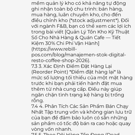
mềm quản lý kho có khả năng tự động
ghi nhận toàn bộ chu trình: bán hàng,
mua hàng, luân chuyển kho, cho đến
điều chỉnh kho (*stock adjustment*). Đối
với ngành F&B, bạn có thể xem các lợi ích
trong bài viết [Quản Lý Tồn Kho Kỹ Thuật
Số Cho Nhà Hàng & Quán Cafe — Tiết
Kiệm 30% Chi Phí Vận Hành]
(https://www.rebill-
pos.com/blog/manajemen-stok-digital-
resto-coffee-shop-2026).
7.3
3. Xác Định Điểm Đặt Hàng Lại
(Reorder Point) *Điểm đặt hàng lại* là
mức số lượng tối thiểu của một mặt hàng
trước khi bạn phải tiến hành đặt mua
thêm từ nhà cung cấp. Điều này giúp
ngăn chặn tình trạng kệ hàng bị trống
rỗng.
7.4
4. Phân Tích Các Sản Phẩm Bán Chạy
Nhất Tập trung vốn và không gian lưu trữ
của bạn để đảm bảo luôn có sẵn những
sản phẩm có tốc độ bán ra cao hoặc quay
vòng vốn nhanh.
7.5
5. Theo Dõi Hàng Tồn Đọng (Dead