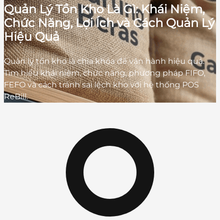
Quản Lý Tồn Kho Là Gì: Khái Niệm,
Chức Năng, Lợi Ích và Cách Quản Lý
Hiệu Quả
Quản lý tồn kho là chìa khóa để vận hành hiệu quả.
Tìm hiểu khái niệm, chức năng, phương pháp FIFO,
FEFO và cách tránh sai lệch kho với hệ thống POS
ReBill.