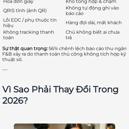
Hóa đơn giấy
Khó tổng hợp & chậm
Không tự động ghi vào
QRIS tĩnh (ảnh QR)
báo cáo
Lỗi EDC / phụ thuộc tín
Hàng đợi dài, mất khách
hiệu
Không tracking thanh
Chủ không biết ai chưa
toán
trả
Sự thật quan trọng:
56% chênh lệch báo cáo thu ngân
F&B xảy ra do thanh toán thủ công không tích hợp kỹ
thuật số.
---
Vì Sao Phải Thay Đổi Trong
2026?