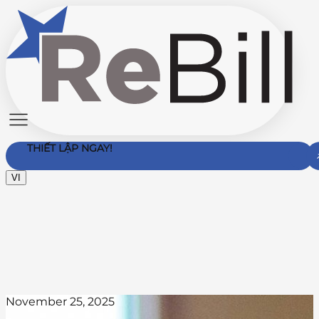
THIẾT LẬP NGAY!
VI
Liên hệ với chúng tôi
November 25, 2025