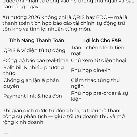
được ghi nhận tự động vào hệ thống thu ngân và báo
cáo hằng ngày.
Xu hướng 2026 không chỉ là QRIS hay EDC — mà là
thanh toán tích hợp báo cáo tài chính, tự động trừ
tồn kho và tính lợi nhuận từng món.
Tính Năng Thanh Toán
Lợi Ích Cho F&B
Tránh chênh lệch tiền
QRIS & ví điện tử tự động
mặt
Đồng bộ báo cáo real-time
Chủ xem từ điện thoại
Split bill & nhiều phương
Phù hợp dine-in
thức
Chống gian lận & phân
Giảm thao túng thu
quyền
ngân
Phù hợp pre-order & sự
Payment link & hóa đơn
kiện
Khi giao dịch được tự động hóa, dữ liệu trở thành
công cụ phân tích — giúp tối ưu doanh thu và mở
rộng kinh doanh.
---