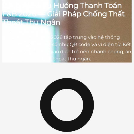
QR Code & Xu Hướng Thanh Toán
F&B 2026 — Giải Pháp Chống Thất
Thoát Thu Ngân
Xu hướng F&B năm 2026 tập trung vào hệ thống
thanh toán kỹ thuật số như QR code và ví điện tử. Kết
hợp với Cloud POS, giao dịch trở nên nhanh chóng, an
toàn và hạn chế thất thoát thu ngân.