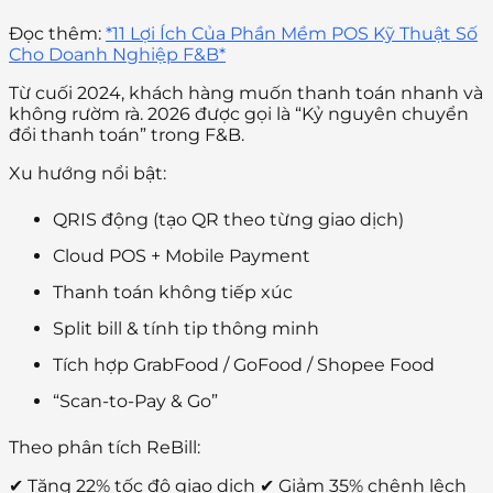
Đọc thêm:
*11 Lợi Ích Của Phần Mềm POS Kỹ Thuật Số
Cho Doanh Nghiệp F&B*
Từ cuối 2024, khách hàng muốn thanh toán nhanh và
không rườm rà. 2026 được gọi là “Kỷ nguyên chuyển
đổi thanh toán” trong F&B.
Xu hướng nổi bật:
QRIS động (tạo QR theo từng giao dịch)
Cloud POS + Mobile Payment
Thanh toán không tiếp xúc
Split bill & tính tip thông minh
Tích hợp GrabFood / GoFood / Shopee Food
“Scan-to-Pay & Go”
Theo phân tích ReBill:
✔ Tăng 22% tốc độ giao dịch ✔ Giảm 35% chênh lệch